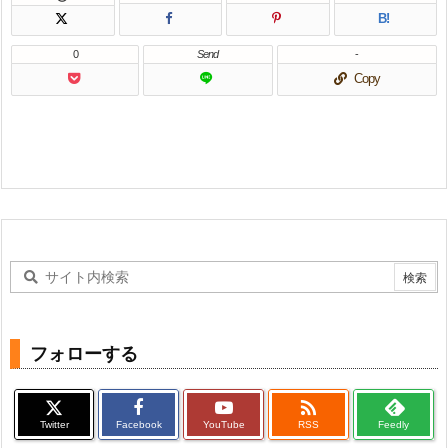
B!
0
Send
-
Copy
フォローする

Twitter
Facebook
YouTube
RSS
Feedly