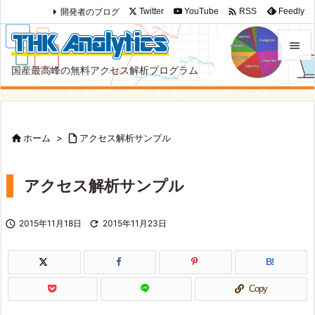

開発者のブログ
Twitter
YouTube
Feedly
RSS

国産最高峰の無料アクセス解析プログラム

メニュ

サイド

ホーム
>

アクセス解析サンプル

前へ

アクセス解析サンプル
次へ


2015年11月18日

2015年11月23日
検索
B!
Copy