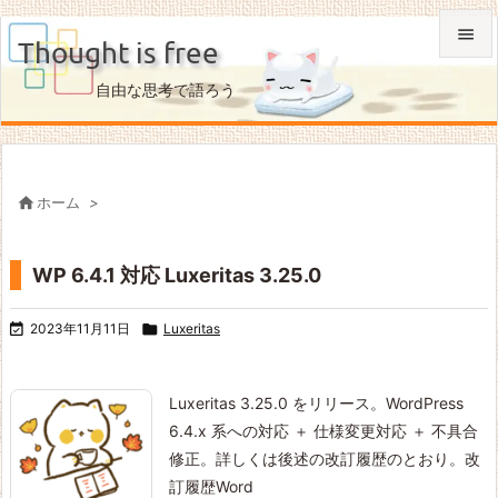

Thought is free

自由な思考で語ろう
メニュ

サイド


ホーム
>
前へ

WP 6.4.1 対応 Luxeritas 3.25.0
次へ


2023年11月11日

Luxeritas
検索
Luxeritas 3.25.0 をリリース。
WordPress
6.4.x 系への対応 ＋ 仕様変更対応 ＋ 不具合
修正。詳しくは後述の改訂履歴のとおり。
改
訂履歴
Word