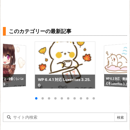
このカテゴリーの最新記事
WP 6.3 対応、簡
更２～3個くらい Lu
WP 6.4.1 対応 Luxeritas 3.25.
応等 Luxeritas 3.24
21.5
0