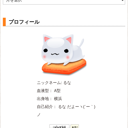
ー
カ
イ
ブ
プロフィール
ニックネーム: るな
血液型： A型
出身地： 横浜
自己紹介： るな だよー
ヽ(´ー｀)
ノ