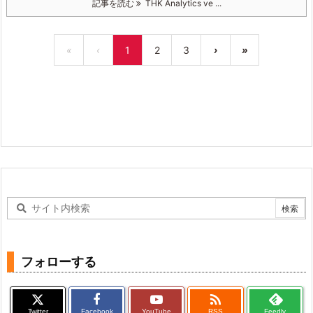
記事を読む
THK Analytics ve ...
«
‹
1
2
3
›
»
フォローする

Twitter
Facebook
YouTube
RSS
Feedly