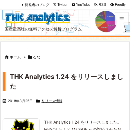

開発者のブログ
Twitter
YouTube
Feedly
RSS

国産最高峰の無料アクセス解析プログラム

メニュ

サイド

ホーム
>

るな

前へ

THK Analytics 1.24 をリリースしまし
次へ
た

検索

2018年3月25日

リリース情報
THK Analytics 1.24 をリリースしました。
MySQL 5.7 と MariaDB への対応させただ