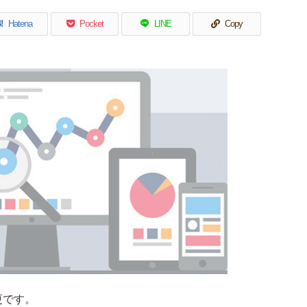
!
Hatena
Pocket
LINE
Copy
更です。