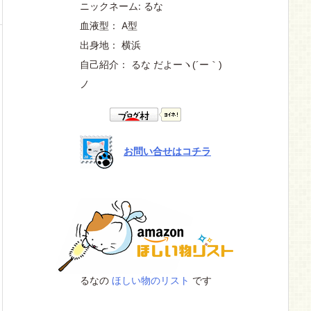
ニックネーム: るな
血液型： A型
出身地： 横浜
自己紹介： るな だよー
ヽ(´ー｀)
ノ
お問い合せはコチラ
るなの
ほしい物のリスト
です