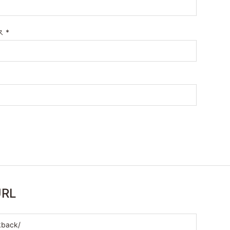
ス
*
RL