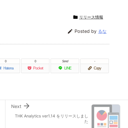

リリース情報

Posted by
るな
0
0
Send
-
!
Hatena
Pocket
LINE
Copy

Next
THK Analytics ver1.14 をリリースしまし
た