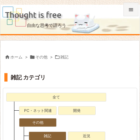

Thought is free

自由な思考で語ろう
メニュ

サイド


ホーム
>

その他
>

雑記
前へ

雑記 カテゴリ
次へ

検索
全て
PC・ネット関連
開発
その他
雑記
近況