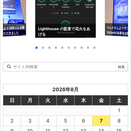
より USB 2.0 切替
マルスさんよりサン
350ml×24本をお
Lighthouse の監査で花火をあ
りいただきました
げる
ました
2026年8月
日
月
火
水
木
金
土
1
2
3
4
5
6
7
8