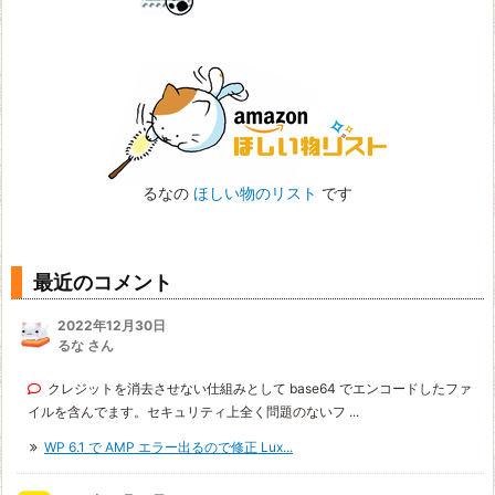
るなの
ほしい物のリスト
です
最近のコメント
2022年12月30日
るな さん
クレジットを消去させない仕組みとして base64 でエンコードしたファ
イルを含んでます。セキュリティ上全く問題のないフ ...
WP 6.1 で AMP エラー出るので修正 Lux...