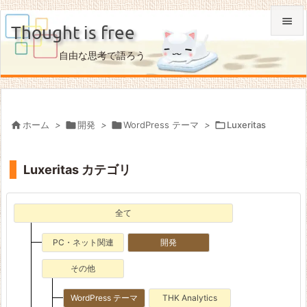

Thought is free

自由な思考で語ろう
メニュ

サイド


ホーム
>

開発
>

WordPress テーマ
>

Luxeritas
前へ

Luxeritas カテゴリ
次へ

検索
全て
PC・ネット関連
開発
その他
WordPress テーマ
THK Analytics