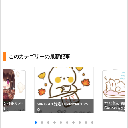
このカテゴリーの最新記事
WP 6.3 対応、簡
更２～3個くらい Lu
WP 6.4.1 対応 Luxeritas 3.25.
応等 Luxeritas 3.24
21.5
0