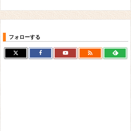
フォローする
