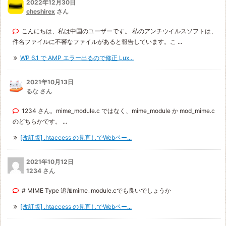
2022年12月30日
cheshirex
さん
こんにちは、私は中国のユーザーです。 私のアンチウイルスソフトは、
件名ファイルに不審なファイルがあると報告しています。こ ...
WP 6.1 で AMP エラー出るので修正 Lux...
2021年10月13日
るな さん
1234 さん。mime_module.c ではなく、mime_module か mod_mime.c
のどちらかです。 ...
[改訂版] .htaccess の見直しでWebペー...
2021年10月12日
1234 さん
# MIME Type 追加mime_module.cでも良いでしょうか
[改訂版] .htaccess の見直しでWebペー...