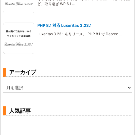
ど、取り急ぎ WP 6.1 ...
PHP 8.1 対応 Luxeritas 3.23.1
Luxeritas 3.23.1 をリリース。 PHP 8.1 で Deprec ...
アーカイブ
ア
ー
カ
イ
ブ
人気記事