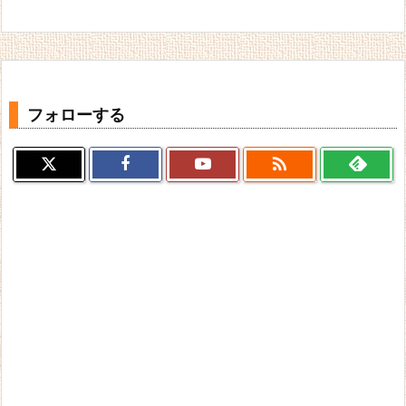
フォローする
