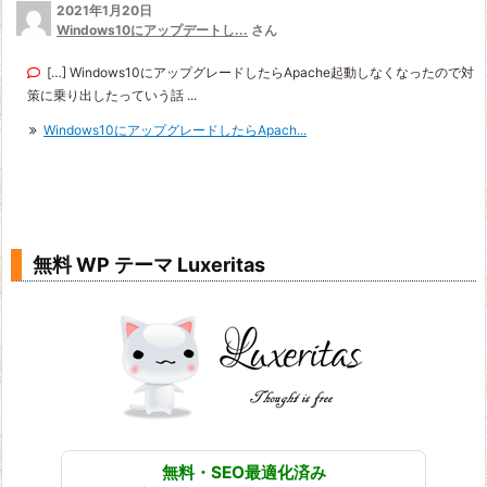
2021年1月20日
Windows10にアップデートし...
さん
[…] Windows10にアップグレードしたらApache起動しなくなったので対
策に乗り出したっていう話 ...
Windows10にアップグレードしたらApach...
無料 WP テーマ Luxeritas
無料・SEO最適化済み