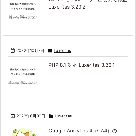
Luxeritas 3.23.2

2022年10月7日

Luxeritas
PHP 8.1 対応 Luxeritas 3.23.1

2022年6月30日

Luxeritas
Google Analytics 4（GA4）の