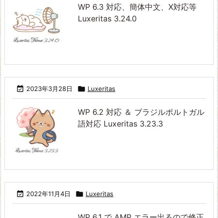
WP 6.3 対応、簡体中文、X対応等
Luxeritas 3.24.0

2023年3月28日

Luxeritas
WP 6.2 対応 ＆ ブラジルポルトガル
語対応 Luxeritas 3.23.3

2022年11月4日

Luxeritas
WP 6.1 で AMP エラー出るので修正