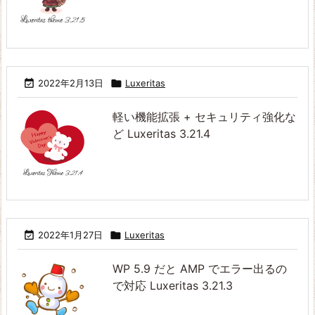

2022年2月13日

Luxeritas
軽い機能拡張 + セキュリティ強化な
ど Luxeritas 3.21.4

2022年1月27日

Luxeritas
WP 5.9 だと AMP でエラー出るの
で対応 Luxeritas 3.21.3