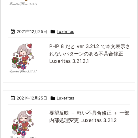

2021年12月25日

Luxeritas
PHP 8 だと ver 3.21.2 で本文表示さ
れないパターンのある不具合修正
Luxeritas 3.21.2.1

2021年12月25日

Luxeritas
要望反映 ＋ 軽い不具合修正 ＋ 一部
内部処理変更 Luxeritas 3.21.2