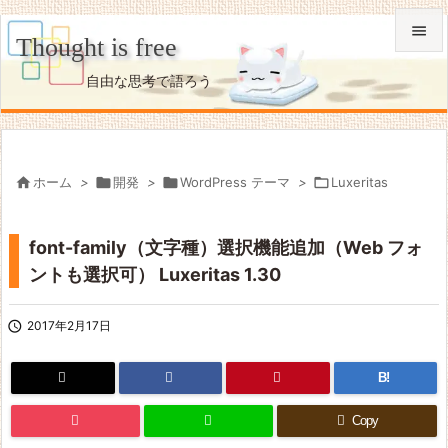

Thought is free

自由な思考で語ろう
メニュ

サイド


ホーム
>

開発
>

WordPress テーマ
>

Luxeritas
前へ

font-family（文字種）選択機能追加（Web フォ
次へ
ントも選択可） Luxeritas 1.30

検索

2017年2月17日
B!
Copy