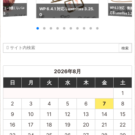
WP 6.3 対応、簡
更２～3個くらい Lu
WP 6.4.1 対応 Luxeritas 3.25.
応等 Luxeritas 3.24
21.5
0
2026年8月
日
月
火
水
木
金
土
1
2
3
4
5
6
7
8
9
10
11
12
13
14
15
16
17
18
19
20
21
22