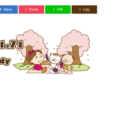
!
Hatena
Pocket
LINE
Copy