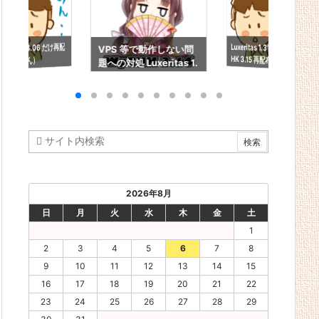
Luxeritas 1.31 ＆ WpT
HK 3.15 再配布（ごめ
WpTHK 3.06 だけ再配
VPS 等で動作しない問
布（ごめん）
題への対処 Luxeritas 1.
ん）
43 ＆ WpTHK 3.16
2026年8月
日
月
火
水
木
金
土
1
2
3
4
5
6
7
8
9
10
11
12
13
14
15
16
17
18
19
20
21
22
23
24
25
26
27
28
29