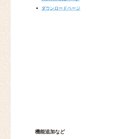
ダウンロードページ
VPS 等で動作しない問
Luxeritas 1.31 ＆ WpT
WpTHK 3.15
ちょこちょこ修正 Luxe
機能追加＋仕様変更＋
題への対処 Luxeritas 1.
HK 3.15 再配布（ごめ
ritas 1.26 ＆ WpTHK
バグ修正 Luxeritas 1.2
43 ＆ WpTHK 3.16
ん）
3.14
5 ＆ WpTHK 3.13
機能追加など