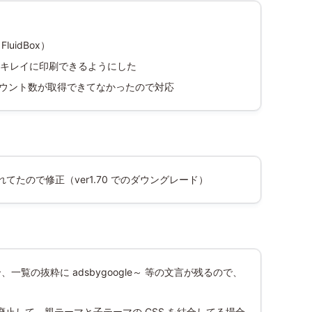
uidBox）
キレイに印刷できるようにした
NS のカウント数が取得できてなかったので対応
てたので修正（ver1.70 でのダウングレード）
場合、一覧の抜粋に adsbygoogle～ 等の文言が残るので、
廃止して、親テーマと子テーマの CSS を結合してる場合