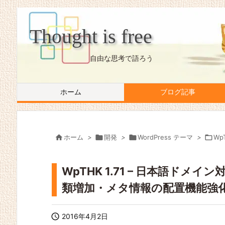
Thought is free
自由な思考で語ろう
ホーム
ブログ記事

ホーム
>

開発
>

WordPress テーマ
>

Wp
WpTHK 1.71 – 日本語ド
類増加・メタ情報の配置機能強

2016年4月2日