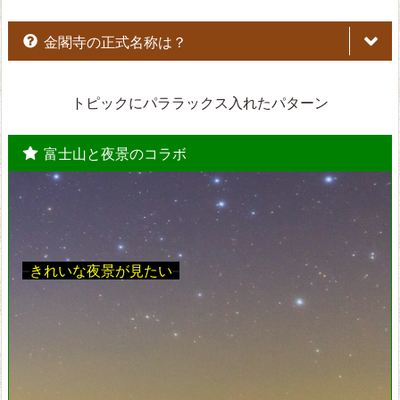
金閣寺の正式名称は？
トピックにパララックス入れたパターン
富士山と夜景のコラボ
鹿苑寺金閣
「金閣」ってのは、鹿苑寺にある舎利殿のこと。
–
きれいな夜景が見たい
–