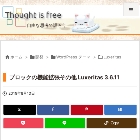

Thought is free

自由な思考で語ろう
メニュ

サイド


ホーム
>

開発
>

WordPress テーマ
>

Luxeritas
前へ

ブロックの機能拡張その他 Luxeritas 3.6.11
次へ

検索

2019年8月10日
B!
Copy