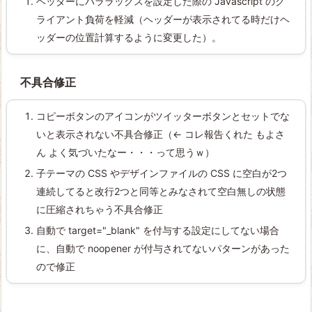
ヘッダーにパララックスを設定した際の Javascript のク
ライアント負荷を軽減（ヘッダーが表示されてる時だけヘ
ッダーの位置計算するように変更した）。
不具合修正
コピーボタンのアイコンがツイッターボタンとセットでな
いと表示されない不具合修正（← コレ報告くれた もよさ
ん よく気づいたなー・・・って思うｗ）
子テーマの CSS やデザインファイルの CSS に空白が2つ
連続してると改行2つと同等とみなされて空白無しの状態
に圧縮されちゃう不具合修正
自動で target="_blank" を付与する設定にしてない場合
に、自動で noopener が付与されてないパターンがあった
ので修正