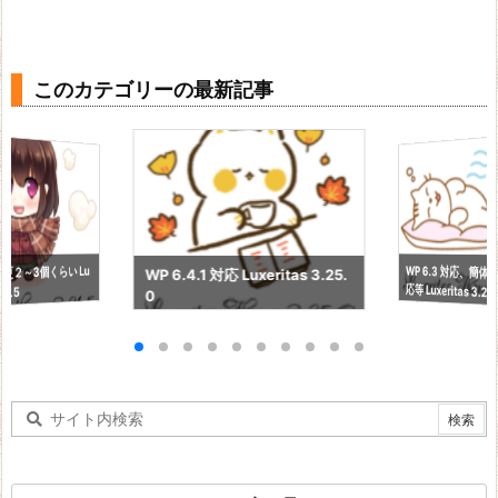
このカテゴリーの最新記事
WP 6.3 対応、簡
更２～3個くらい Lu
WP 6.4.1 対応 Luxeritas 3.25.
応等 Luxeritas 3.24
21.5
0