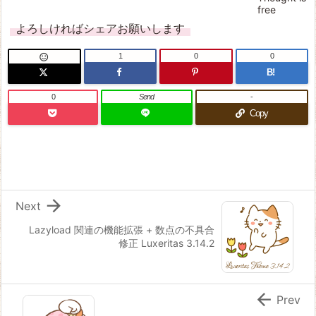
よろしければシェアお願いします
1
0
0

B!
0
Send
-
Copy

Next
Lazyload 関連の機能拡張 + 数点の不具合
修正 Luxeritas 3.14.2

Prev