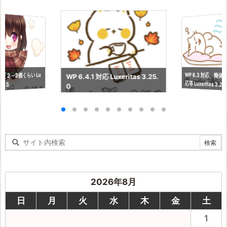
WP 6.3 対応、簡
更２～3個くらい Lu
WP 6.4.1 対応 Luxeritas 3.25.
応等 Luxeritas 3.24
21.5
0
2026年8月
日
月
火
水
木
金
土
1