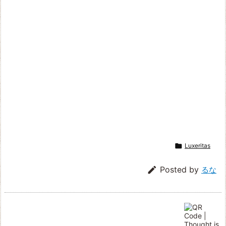

Luxeritas

Posted by
るな