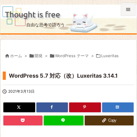

Thought is free

自由な思考で語ろう
メニュ

サイド


ホーム
>

開発
>

WordPress テーマ
>

Luxeritas
前へ

WordPress 5.7 対応（改）Luxeritas 3.14.1
次へ

検索

2021年3月13日
B!
Copy