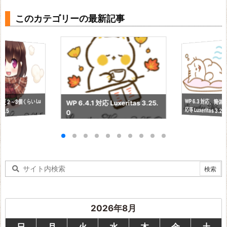
このカテゴリーの最新記事
WP 6.3 対応、簡
更２～3個くらい Lu
WP 6.4.1 対応 Luxeritas 3.25.
応等 Luxeritas 3.24
21.5
0
2026年8月