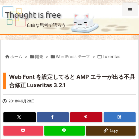

Thought is free

自由な思考で語ろう
メニュ

サイド


ホーム
>

開発
>

WordPress テーマ
>

Luxeritas
前へ

Web Font を設定してると AMP エラーが出る不具
次へ
合修正 Luxeritas 3.2.1

検索

2018年6月28日
B!
Copy