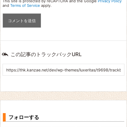
This site is protected by reCAPTCHA and the Google
Privacy Policy
and
Terms of Service
apply.

この記事のトラックバックURL
フォローする