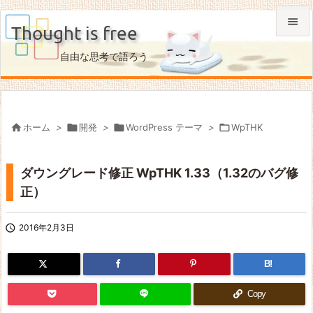

Thought is free

自由な思考で語ろう
メニュ

サイド


ホーム
>

開発
>

WordPress テーマ
>

WpTHK
前へ

ダウングレード修正 WpTHK 1.33（1.32のバグ修
次へ
正）

検索

2016年2月3日
B!
Copy