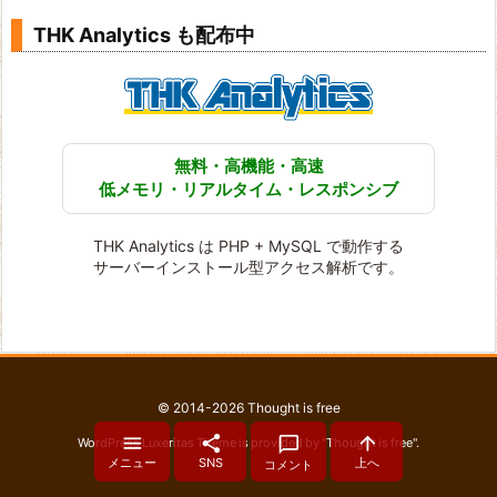
THK Analytics も配布中
無料・高機能・高速
低メモリ・リアルタイム・レスポンシブ
THK Analytics は PHP + MySQL で動作する
サーバーインストール型アクセス解析です。
©
2014
-2026
Thought is free




WordPress Luxeritas Theme is provided by "
Thought is free
".
メニュー
SNS
上へ
コメント