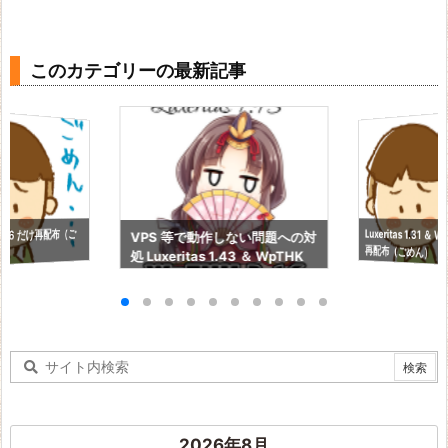
このカテゴリーの最新記事
Luxeritas 1.31 ＆ 
3.06 だけ再配布（ご
VPS 等で動作しない問題への対
再配布（ごめん）
処 Luxeritas 1.43 ＆ WpTHK
3.16
2026年8月