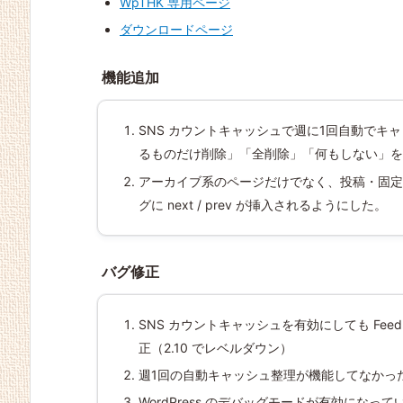
WpTHK 専用ページ
ダウンロードページ
VPS 等で動作しない問
Luxeritas 1.31 ＆ WpT
WpTHK 3.15
ちょこちょこ修正 Luxe
機能追加＋仕様変更＋
題への対処 Luxeritas 1.
HK 3.15 再配布（ごめ
ritas 1.26 ＆ WpTHK
バグ修正 Luxeritas 1.2
43 ＆ WpTHK 3.16
ん）
機能追加
3.14
5 ＆ WpTHK 3.13
SNS カウントキャッシュで週に1回自動で
るものだけ削除」「全削除」「何もしない」を
アーカイブ系のページだけでなく、投稿・固定ページ
グに next / prev が挿入されるようにした。
バグ修正
SNS カウントキャッシュを有効にしても Fe
正（2.10 でレベルダウン）
週1回の自動キャッシュ整理が機能してなかった
WordPress のデバッグモードが有効になって