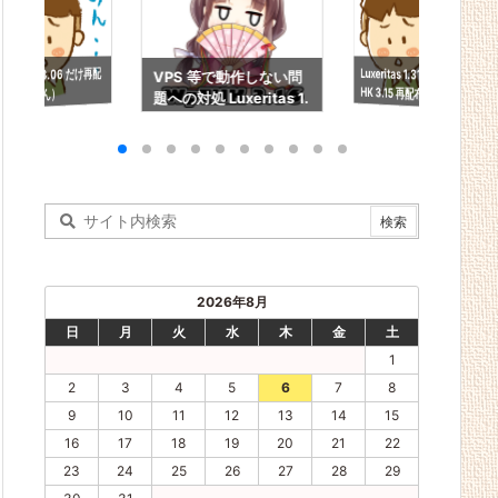
Luxeritas 1.31 ＆ WpT
HK 3.15 再配布（ごめ
WpTHK 3.06 だけ再配
VPS 等で動作しない問
布（ごめん）
題への対処 Luxeritas 1.
ん）
43 ＆ WpTHK 3.16
2026年8月
日
月
火
水
木
金
土
1
2
3
4
5
6
7
8
9
10
11
12
13
14
15
16
17
18
19
20
21
22
23
24
25
26
27
28
29