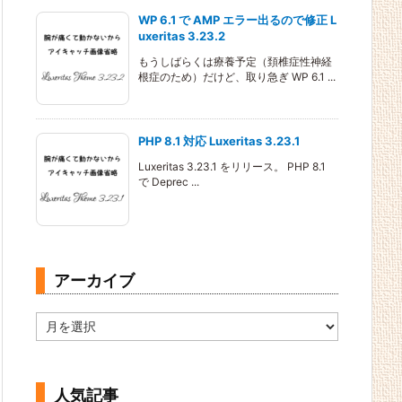
WP 6.1 で AMP エラー出るので修正 L
uxeritas 3.23.2
もうしばらくは療養予定（頚椎症性神経
根症のため）だけど、取り急ぎ WP 6.1 ...
PHP 8.1 対応 Luxeritas 3.23.1
Luxeritas 3.23.1 をリリース。 PHP 8.1
で Deprec ...
アーカイブ
ア
ー
カ
イ
ブ
人気記事