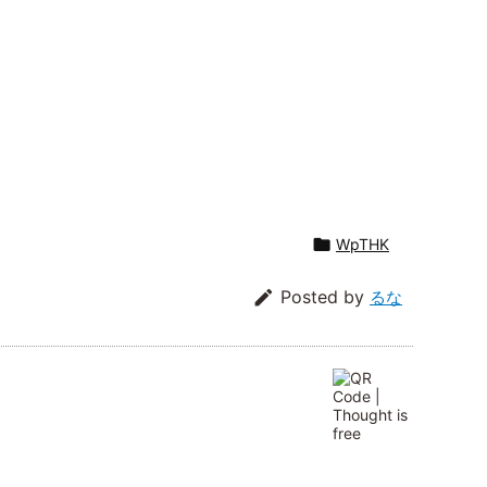

WpTHK

Posted by
るな