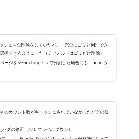
仕様変更と内部最適化 L
uxeritas 1.21 ＆ WpTH
祝？ WpTHK Theme 初
PHP 7.1 対応 Luxeritas
WpTHK 3.10 リリース
版リリースから１周年
1.12 ＆ WpTHK 3.11
しました
K 3.12
キャッシュを全削除をしていたが、「完全にゴミと判別でき
選択できるようにした（デフォルトはゴミだけ削除）
を<!–nextpage–>で分割した場合にも、head タ
edly のカウント数がキャッシュされていなかったバグの修
バグの修正（2.10 でレベルダウン）
いて、且つ Feedly のカウントキャッシュが有効になって