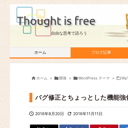
Thought is free
自由な思考で語ろう
ホーム
ブログ記事

ホーム
>

開発
>

WordPress テーマ
>

Wp
バグ修正とちょっとした機能強化 W

2016年8月20日

2016年11月11日