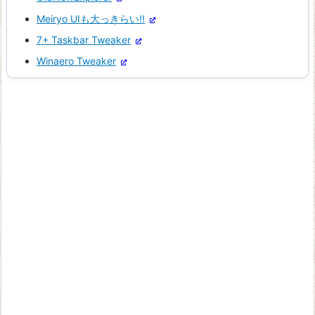
Meiryo UIも大っきらい!!
7+ Taskbar Tweaker
Winaero Tweaker