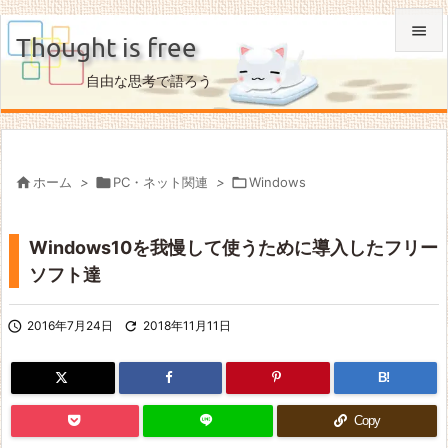

Thought is free

自由な思考で語ろう
メニュ

サイド


ホーム
>

PC・ネット関連
>

Windows
前へ

Windows10を我慢して使うために導入したフリー
次へ
ソフト達

検索

2016年7月24日

2018年11月11日
B!
Copy