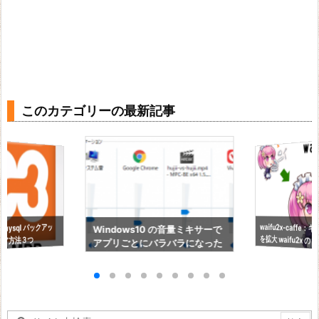
このカテゴリーの最新記事
waifu2x-caffe
 mysql バックアッ
Windows10 の音量ミキサーで
を拡大 waifu2x の 
トア方法３つ
アプリごとにバラバラになった
ボリュームを初期化する