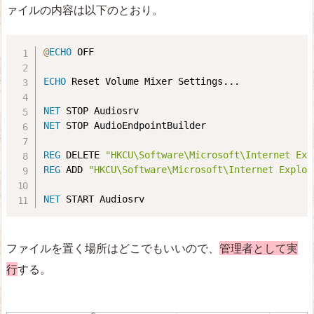
ァイルの内容は以下のとおり。
@
ECHO
 OFF
ECHO
 Reset Volume Mixer Settings...
NET
 STOP Audiosrv
NET
 STOP AudioEndpointBuilder
REG
 DELETE 
"HKCU\Software\Microsoft\Internet Exp
REG
 ADD 
"HKCU\Software\Microsoft\Internet Explor
NET
 START Audiosrv
ファイルを置く場所はどこでもいいので、
管理者として実
行
する。