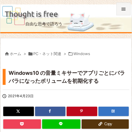

Thought is free

自由な思考で語ろう
メニュ

サイド


ホーム
>

PC・ネット関連
>

Windows
前へ

Windows10 の音量ミキサーでアプリごとにバラ
次へ
バラになったボリュームを初期化する

検索

2021年4月23日
B!
Copy