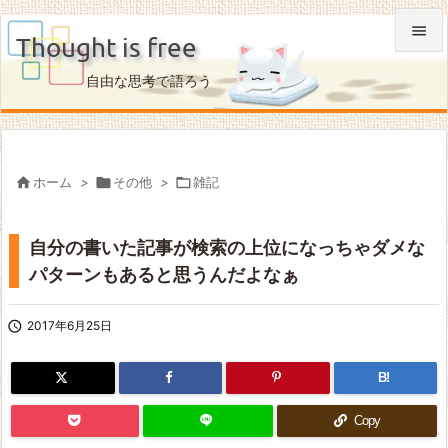

Thought is free

自由な思考で語ろう
メニュ

サイド


ホーム
>

その他
>

雑記
前へ

自分の書いた記事が検索の上位になっちゃダメな
次へ
パターンもあると思うんだよなぁ

検索

2017年6月25日
B!
Copy