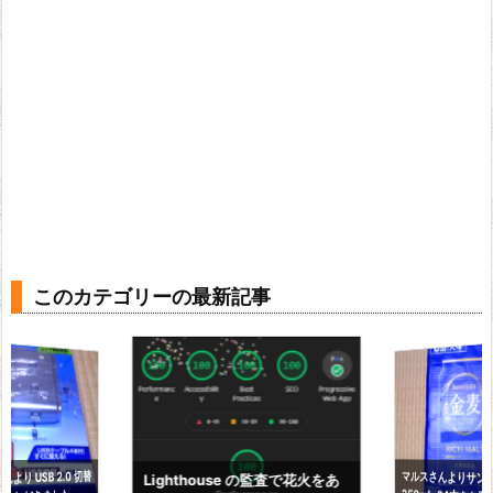
このカテゴリーの最新記事
より USB 2.0 切替
マルスさんよりサン
350ml×24本をお
Lighthouse の監査で花火をあ