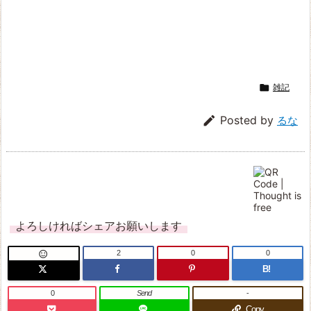

雑記

Posted by
るな
よろしければシェアお願いします
2
0
0

B!
0
Send
-
Copy