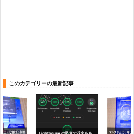
このカテゴリーの最新記事
より USB 2.0 切替
マルスさんよりサン
350ml×24本をお
Lighthouse の監査で花火をあ