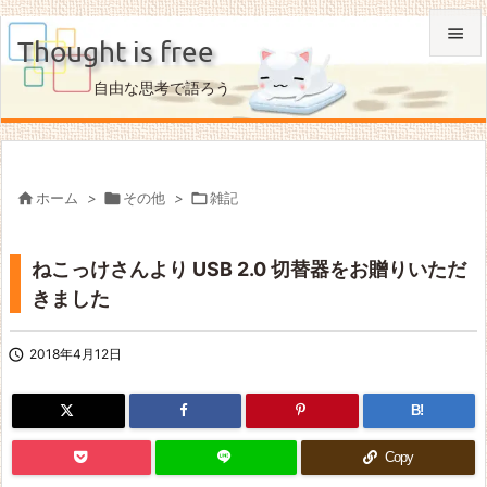

Thought is free

自由な思考で語ろう
メニュ

サイド


ホーム
>

その他
>

雑記
前へ

ねこっけさんより USB 2.0 切替器をお贈りいただ
次へ
きました

検索

2018年4月12日
B!
Copy