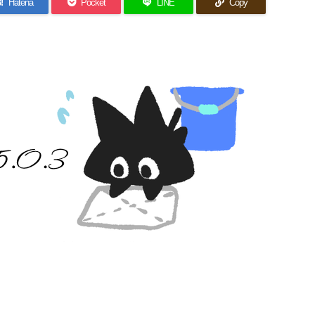
!
Hatena
Pocket
LINE
Copy