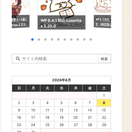
WP 6.3 対応、簡体中
文、X対応等 Luxeritas
軽い仕様変更２～3個く
WP 6.4.1 対応 Luxerita
らい Luxeritas 3.21.5
s 3.25.0
3.24.0
2026年8月
日
月
火
水
木
金
土
1
2
3
4
5
6
7
8
9
10
11
12
13
14
15
16
17
18
19
20
21
22
23
24
25
26
27
28
29