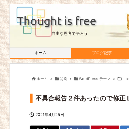
Thought is free
自由な思考で語ろう
ホーム
ブログ記事

ホーム
>

開発
>

WordPress テーマ
>

Lux
不具合報告２件あったので修正 Luxer

2021年4月25日