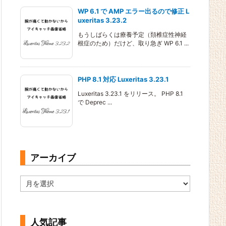
WP 6.1 で AMP エラー出るので修正 L
uxeritas 3.23.2
もうしばらくは療養予定（頚椎症性神経
根症のため）だけど、取り急ぎ WP 6.1 ...
PHP 8.1 対応 Luxeritas 3.23.1
Luxeritas 3.23.1 をリリース。 PHP 8.1
で Deprec ...
アーカイブ
ア
ー
カ
イ
ブ
人気記事