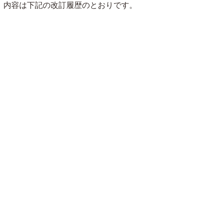
。内容は下記の改訂履歴のとおりです。
Google Analytics 4
こまごまとした部分の
WordPress 6.0 対応そ
WordPress 6.0 対応 Lu
（GA4）の AMP 仮対
修正と変更 Luxeritas
の２ Luxeritas 3.22.0.
xeritas 3.22.0
応 Luxeritas 3.23.0
3.22.0.3
1