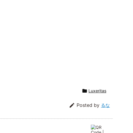

Luxeritas

Posted by
るな