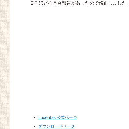
２件ほど不具合報告があったので修正しました
WP 6.4.1 対応 Luxerita
WP 6.3 対応、簡体中
WP 6.2 対応 ＆ ブラジ
WP 6.1 で AMP エラー
PHP 8.1 対応 Luxeritas
s 3.25.0
文、X対応等 Luxeritas
ルポルトガル語対応 Lu
出るので修正 Luxeritas
3.23.1
3.24.0
xeritas 3.23.3
3.23.2
Luxeritas 公式ページ
ダウンロードページ