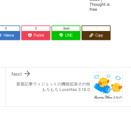
0
0
Send
-
!
Hatena
Pocket
LINE
Copy

Next
新着記事ウィジェットの機能拡張その他
もろもろ Luxeritas 3.16.0