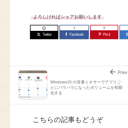
よろしければシェアお願いします
1
0

Twitter
Facebook
Pin it
B

Prev
Windows10 の音量ミキサーでアプリご
とにバラバラになったボリュームを初期
化する
こちらの記事もどうぞ