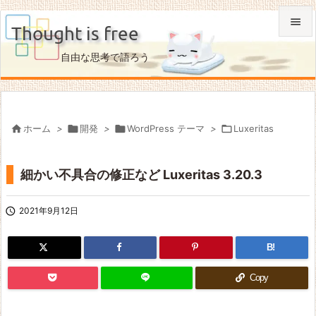

Thought is free

自由な思考で語ろう
メニュ

サイド


ホーム
>

開発
>

WordPress テーマ
>

Luxeritas
前へ

細かい不具合の修正など Luxeritas 3.20.3
次へ

検索

2021年9月12日
B!
Copy