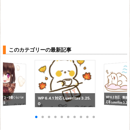
このカテゴリーの最新記事
WP 6.3 対応、簡
更２～3個くらい Lu
WP 6.4.1 対応 Luxeritas 3.25.
応等 Luxeritas 3.24
21.5
0