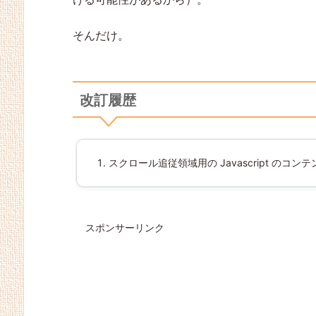
そんだけ。
WP 6.4.1 対応 Luxerita
WP 6.3 対応、簡体中
WP 6.2 対応 ＆ ブラジ
WP 6.1 で AMP エラー
PHP 8.1 対応 Luxeritas
s 3.25.0
文、X対応等 Luxeritas
ルポルトガル語対応 Lu
出るので修正 Luxeritas
3.23.1
3.24.0
xeritas 3.23.3
3.23.2
改訂履歴
スクロール追従領域用の Javascript のコ
スポンサーリンク