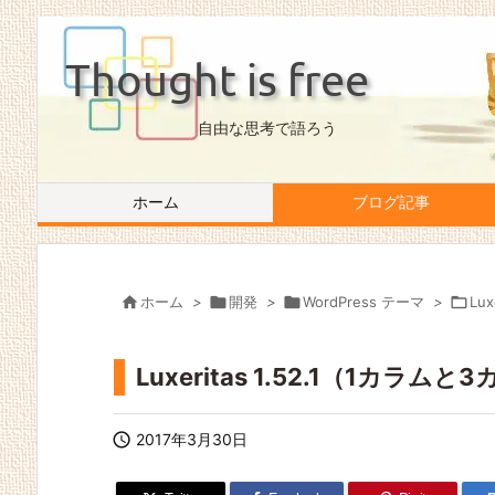
Thought is free
自由な思考で語ろう
ホーム
ブログ記事

ホーム
>

開発
>

WordPress テーマ
>

Lux
Luxeritas 1.52.1（1カ

2017年3月30日