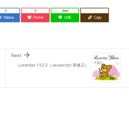
0
0
Send
-
!
Hatena
Pocket
LINE
Copy

Next
Luxeritas 1.52.2（Javascript 再修正）