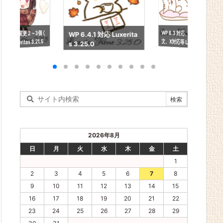
WP 6.3 対応、簡体中
文、X対応等 Luxeritas
軽い仕様変更２～3個く
WP 6.4.1 対応 Luxerita
らい Luxeritas 3.21.5
s 3.25.0
3.24.0
2026年8月
日
月
火
水
木
金
土
1
2
3
4
5
6
7
8
9
10
11
12
13
14
15
16
17
18
19
20
21
22
23
24
25
26
27
28
29