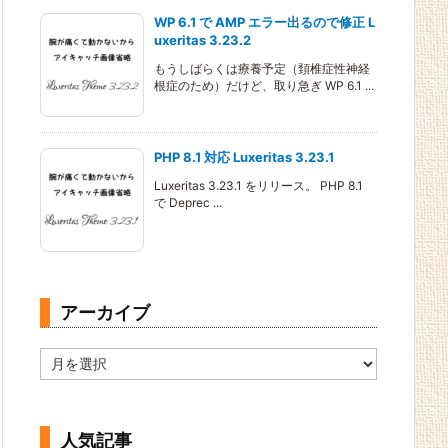
WP 6.1 で AMP エラー出るので修正 L
uxeritas 3.23.2
もうしばらくは療養予定（頚椎症性神経
根症のため）だけど、取り急ぎ WP 6.1 ...
PHP 8.1 対応 Luxeritas 3.23.1
Luxeritas 3.23.1 をリリース。 PHP 8.1
で Deprec ...
アーカイブ
ア
ー
カ
イ
ブ
人気記事