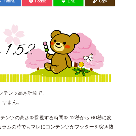
!
Hatena
Pocket
LINE
Copy
pt コンテンツ高さ計算で、
。すまん。
ンツの高さを監視する時間を 12秒から 60秒に変
カラムの時でもマレにコンテンツがフッターを突き抜