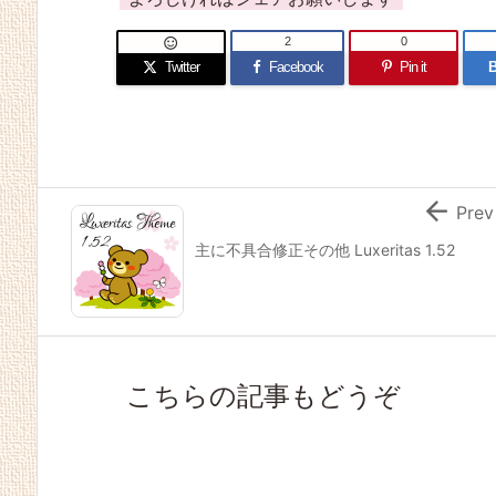
2
0

Twitter
Facebook
Pin it
B

Prev
主に不具合修正その他 Luxeritas 1.52
こちらの記事もどうぞ