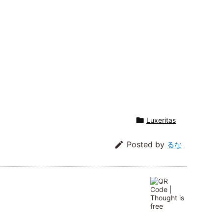

Luxeritas

Posted by
るな