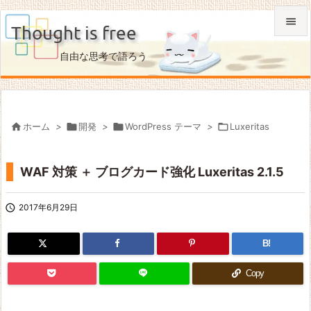

Thought is free

自由な思考で語ろう
メニュ

サイド


ホーム
>

開発
>

WordPress テーマ
>

Luxeritas
前へ

WAF 対策 ＋ ブログカード強化 Luxeritas 2.1.5
次へ

検索

2017年6月29日
B!
Copy