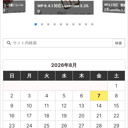
WP 6.3 対応、簡
更２～3個くらい Lu
WP 6.4.1 対応 Luxeritas 3.25.
応等 Luxeritas 3.24
21.5
0
2026年8月
日
月
火
水
木
金
土
1
2
3
4
5
6
7
8
9
10
11
12
13
14
15
16
17
18
19
20
21
22
23
24
25
26
27
28
29