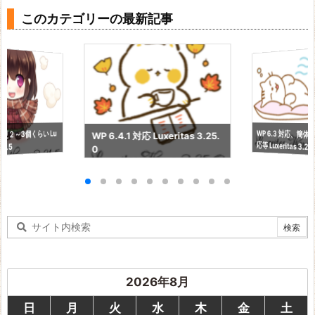
このカテゴリーの最新記事
WP 6.3 対応、簡
更２～3個くらい Lu
WP 6.4.1 対応 Luxeritas 3.25.
応等 Luxeritas 3.24
21.5
0
2026年8月
日
月
火
水
木
金
土