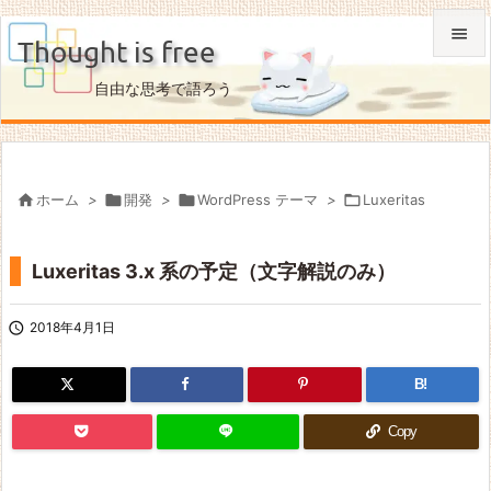

Thought is free

自由な思考で語ろう
メニュ

サイド


ホーム
>

開発
>

WordPress テーマ
>

Luxeritas
前へ

Luxeritas 3.x 系の予定（文字解説のみ）
次へ

検索

2018年4月1日
B!
Copy