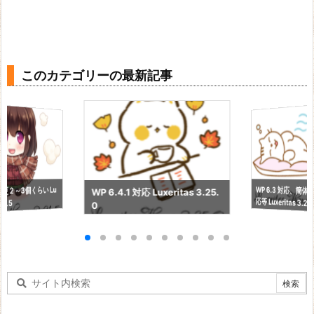
このカテゴリーの最新記事
WP 6.3 対応、簡
更２～3個くらい Lu
WP 6.4.1 対応 Luxeritas 3.25.
応等 Luxeritas 3.24
21.5
0