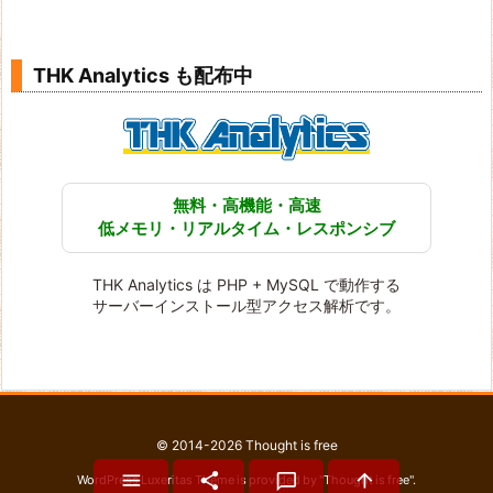
THK Analytics も配布中
無料・高機能・高速
低メモリ・リアルタイム・レスポンシブ
THK Analytics は PHP + MySQL で動作する
サーバーインストール型アクセス解析です。
©
2014
-2026
Thought is free




WordPress Luxeritas Theme is provided by "
Thought is free
".