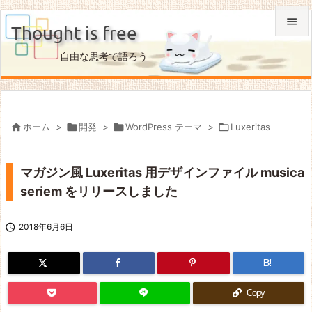

Thought is free

自由な思考で語ろう
メニュ

サイド


ホーム
>

開発
>

WordPress テーマ
>

Luxeritas
前へ

マガジン風 Luxeritas 用デザインファイル musica
次へ
seriem をリリースしました

検索

2018年6月6日
B!
Copy