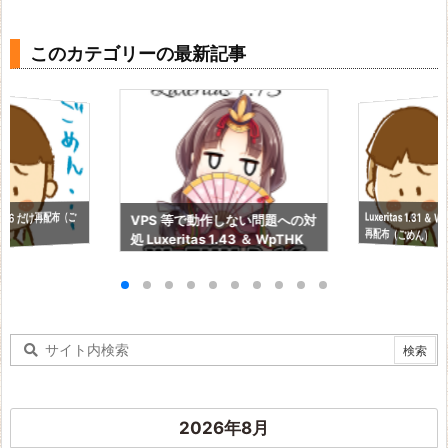
このカテゴリーの最新記事
Luxeritas 1.31 ＆ 
3.06 だけ再配布（ご
VPS 等で動作しない問題への対
再配布（ごめん）
処 Luxeritas 1.43 ＆ WpTHK
3.16
2026年8月