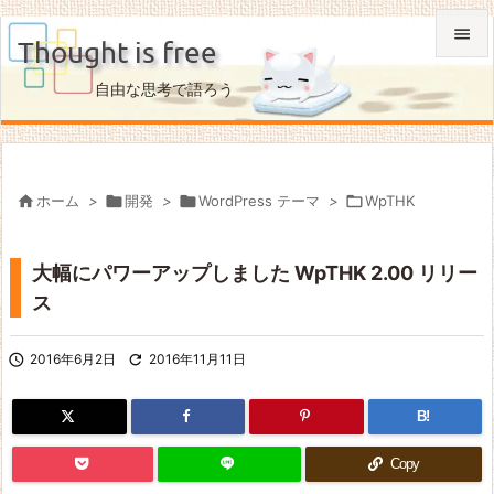

Thought is free

自由な思考で語ろう
メニュ

サイド


ホーム
>

開発
>

WordPress テーマ
>

WpTHK
前へ

大幅にパワーアップしました WpTHK 2.00 リリー
次へ
ス

検索

2016年6月2日

2016年11月11日
B!
Copy