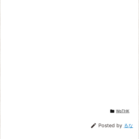

WpTHK

Posted by
るな