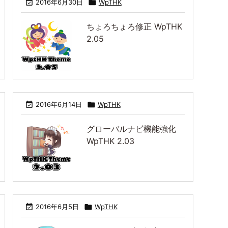

2016年6月30日

WpTHK
ちょろちょろ修正 WpTHK
仕様変更と内部最適化 L
uxeritas 1.21 ＆ WpTH
祝？ WpTHK Theme 初
PHP 7.1 対応 Luxeritas
WpTHK 3.10 リリース
2.05
版リリースから１周年
1.12 ＆ WpTHK 3.11
しました
K 3.12

2016年6月14日

WpTHK
グローバルナビ機能強化
WpTHK 2.03

2016年6月5日

WpTHK