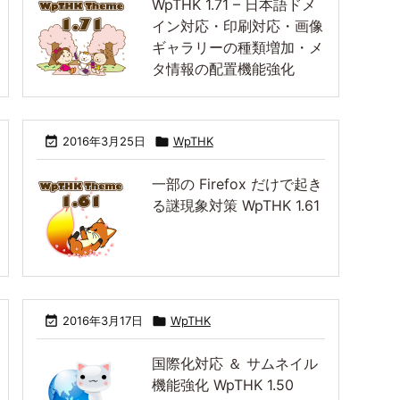
WpTHK 1.71 – 日本語ドメ
イン対応・印刷対応・画像
ギャラリーの種類増加・メ
タ情報の配置機能強化

2016年3月25日

WpTHK
一部の Firefox だけで起き
る謎現象対策 WpTHK 1.61

2016年3月17日

WpTHK
国際化対応 ＆ サムネイル
機能強化 WpTHK 1.50