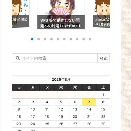
Luxeritas 1.31 ＆ WpT
HK 3.15 再配布（ごめ
WpTHK 3.06 だけ再配
VPS 等で動作しない問
布（ごめん）
題への対処 Luxeritas 1.
ん）
43 ＆ WpTHK 3.16
2026年8月
日
月
火
水
木
金
土
1
2
3
4
5
6
7
8
9
10
11
12
13
14
15
16
17
18
19
20
21
22
23
24
25
26
27
28
29