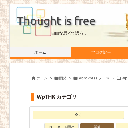
Thought is free
自由な思考で語ろう
ホーム
ブログ記事

ホーム
>

開発
>

WordPress テーマ
>

Wp
WpTHK カテゴリ
全て
PC・ネット関連
開発