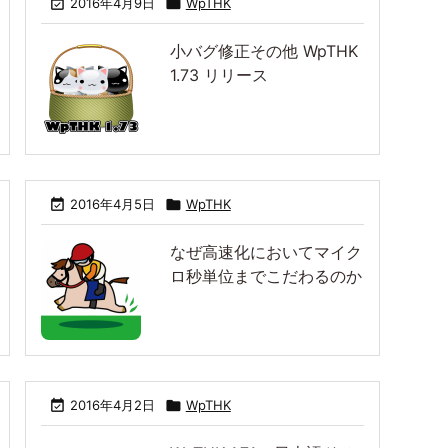

2016年4月9日

WpTHK
小バグ修正その他 WpTHK
1.73 リリース

2016年4月5日

WpTHK
なぜ高速化においてマイク
ロ秒単位までこだわるのか

2016年4月2日

WpTHK