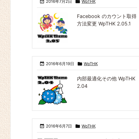

2016年7月2日

WpTHK
Facebook のカウント取得
VPS 等で動作しない問
Luxeritas 1.31 ＆ WpT
WpTHK 3.15
ちょこちょこ修正 Luxe
機能追加＋仕様変更＋
題への対処 Luxeritas 1.
HK 3.15 再配布（ごめ
ritas 1.26 ＆ WpTHK
バグ修正 Luxeritas 1.2
方法変更 WpTHK 2.05.1
43 ＆ WpTHK 3.16
ん）
3.14
5 ＆ WpTHK 3.13

2016年6月19日

WpTHK
内部最適化その他 WpTHK
2.04

2016年6月7日

WpTHK