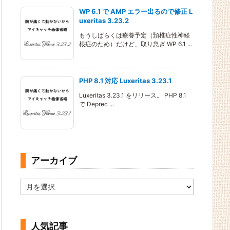
WP 6.1 で AMP エラー出るので修正 L
uxeritas 3.23.2
もうしばらくは療養予定（頚椎症性神経
根症のため）だけど、取り急ぎ WP 6.1 ...
PHP 8.1 対応 Luxeritas 3.23.1
Luxeritas 3.23.1 をリリース。 PHP 8.1
で Deprec ...
アーカイブ
ア
ー
カ
イ
ブ
人気記事