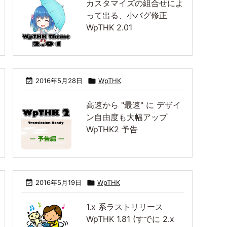
カスタマイズの組合せによ
って出る、小バグ修正
WpTHK 2.01

2016年5月28日

WpTHK
高速から "最速" に デザイ
ン自由度も大幅アップ
WpTHK2 予告

2016年5月19日

WpTHK
1.x 系ラストリリース
WpTHK 1.81 (すでに 2.x