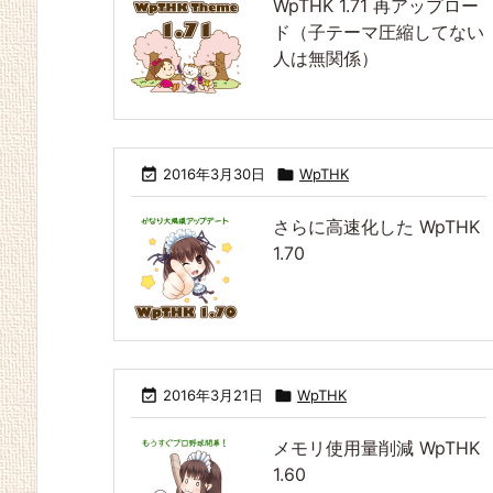
WpTHK 1.71 再アップロー
ド（子テーマ圧縮してない
人は無関係）

2016年3月30日

WpTHK
さらに高速化した WpTHK
1.70

2016年3月21日

WpTHK
メモリ使用量削減 WpTHK
1.60