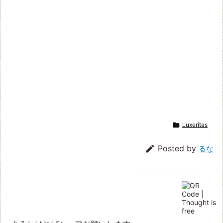

Luxeritas

Posted by
るな