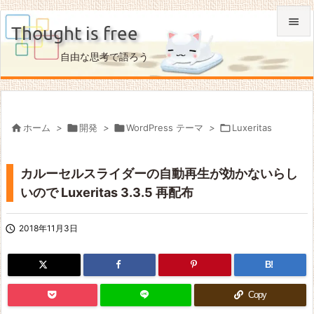

Thought is free

自由な思考で語ろう
メニュ

サイド


ホーム
>

開発
>

WordPress テーマ
>

Luxeritas
前へ

カルーセルスライダーの自動再生が効かないらし
次へ
いので Luxeritas 3.3.5 再配布

検索

2018年11月3日
B!
Copy