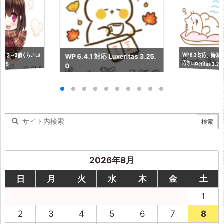
WP 6.3 対応、簡
更２～3個くらい Lu
WP 6.4.1 対応 Luxeritas 3.25.
応等 Luxeritas 3.24
21.5
0
2026年8月
日
月
火
水
木
金
土
1
2
3
4
5
6
7
8