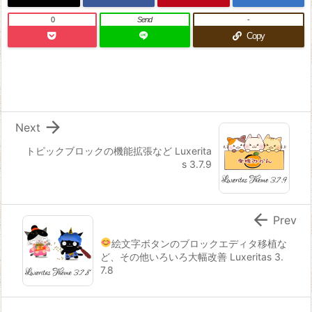
0
Send
-
Copy

Next
トピックブロックの機能拡張など Luxerita
s 3.7.9

Prev
絵文字ボタンのブロックエディタ移植な
ど、その他いろいろ大幅改善 Luxeritas 3.
7.8