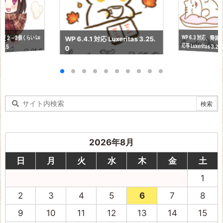
WP 6.3 対応、簡
更２～3個くらい Lu
WP 6.4.1 対応 Luxeritas 3.25.
応等 Luxeritas 3.24
21.5
0
2026年8月
日
月
火
水
木
金
土
1
2
3
4
5
6
7
8
9
10
11
12
13
14
15