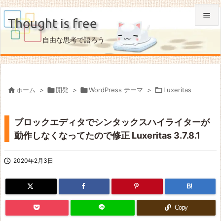

Thought is free

自由な思考で語ろう
メニュ

サイド


ホーム
>

開発
>

WordPress テーマ
>

Luxeritas
前へ

ブロックエディタでシンタックスハイライターが
次へ
動作しなくなってたので修正 Luxeritas 3.7.8.1

検索

2020年2月3日
B!
Copy