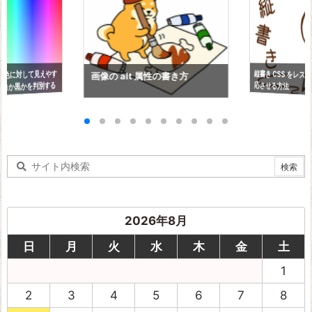
縦書き CSS をレス
背景色に対して見えやす
画像の alt 属性の書き方
応させる方法
白か黒かを判別する
2026年8月
日
月
火
水
木
金
土
1
2
3
4
5
6
7
8