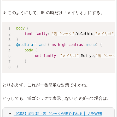
↓ このようにして、IE の時だけ「メイリオ」にする。
body
{
font-family
:
"游ゴシック"
,
YuGothic
,
"メイリオ"
,
}
@media
 all and 
(
-ms-high-contrast
:
none
)
{
body
{
font-family
:
"メイリオ"
,
Meiryo
,
"游ゴシック
}
}
とりあえず、これが一番簡単な対策ですかね。
どうしても、游ゴシックで表示しないとヤダって場合は、
【CSS】游明朝・游ゴシックがIEでずれる │ ノラWEB