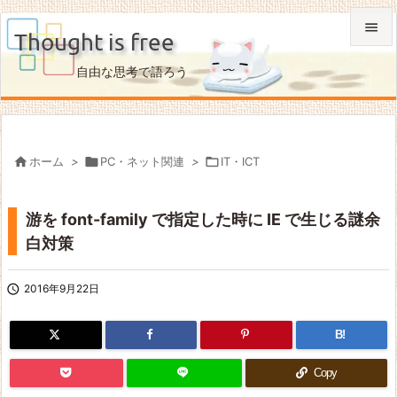

Thought is free

自由な思考で語ろう
メニュ

サイド


ホーム
>

PC・ネット関連
>

IT・ICT
前へ

游を font-family で指定した時に IE で生じる謎余
次へ
白対策

検索

2016年9月22日
B!
Copy