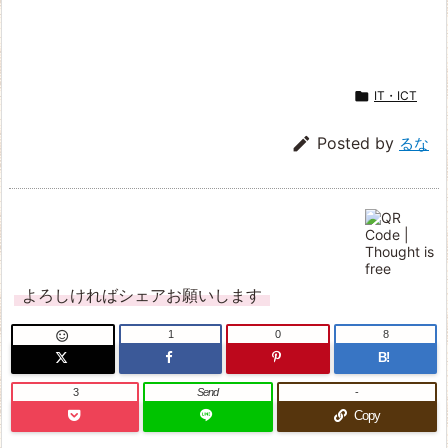

IT・ICT

Posted by
るな
よろしければシェアお願いします
1
0
8

B!
3
Send
-
Copy