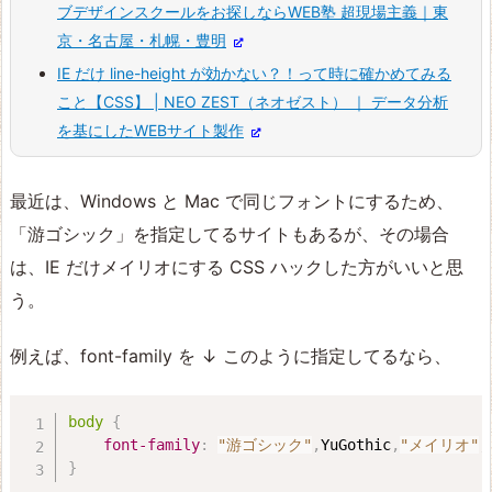
ブデザインスクールをお探しならWEB塾 超現場主義｜東
京・名古屋・札幌・豊明
IE だけ line-height が効かない？！って時に確かめてみる
こと【CSS】 | NEO ZEST（ネオゼスト） ｜ データ分析
を基にしたWEBサイト製作
最近は、Windows と Mac で同じフォントにするため、
「游ゴシック」を指定してるサイトもあるが、その場合
は、IE だけメイリオにする CSS ハックした方がいいと思
う。
例えば、font-family を ↓ このように指定してるなら、
body
{
font-family
:
"游ゴシック"
,
YuGothic
,
"メイリオ"
,
}