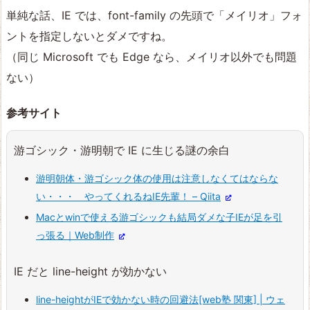
単純な話、IE では、font-family の先頭で「メイリオ」フォ
ントを指定しないとダメですね。
（同じ Microsoft でも Edge なら、メイリオ以外でも問題
ない）
参考サイト
游ゴシック・游明朝で IE に生じる謎の余白
游明朝体・游ゴシック体の使用は注意しなくてはならな
い・・・ やってくれるねIE先輩！ – Qiita
Macとwinで使える游ゴシックも結局ダメな子IEが足を引
っ張る｜Web制作
IE だと line-height が効かない
line-heightがIEで効かない時の回避法[web塾 関東] | ウェ