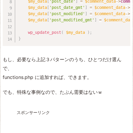
$my_data
[
'post_date'
]
=
$comment_data
-
>
comme
$my_data
[
'post_date_gmt'
]
=
$comment_data
-
>
c
$my_data
[
'post_modified'
]
=
$comment_data
-
>
c
$my_data
[
'post_modified_gmt'
]
=
$comment_dat
wp_update_post
(
$my_data
)
;
}
もし、必要なら上記３パターンのうち、ひとつだけ選ん
で、
functions.php に追加すれば、できます。
でも、特殊な事例なので、たぶん需要はないｗ
スポンサーリンク