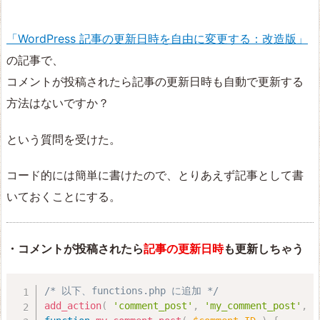
「WordPress 記事の更新日時を自由に変更する：改造版」
の記事で、
コメントが投稿されたら記事の更新日時も自動で更新する
方法はないですか？
という質問を受けた。
コード的には簡単に書けたので、とりあえず記事として書
いておくことにする。
・コメントが投稿されたら
記事の更新日時
も更新しちゃう
/* 以下、functions.php に追加 */
add_action
(
'comment_post'
,
'my_comment_post'
,
1