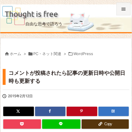

Thought is free

自由な思考で語ろう
メニュ

サイド


ホーム
>

PC・ネット関連
>

WordPress
前へ

コメントが投稿されたら記事の更新日時や公開日
次へ
時も更新する

検索

2015年2月12日
B!
Copy