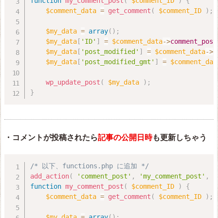
function
my_comment_post
(
$comment_ID
)
{
$comment_data
=
get_comment
(
$comment_ID
)
;
$my_data
=
array
(
)
;
$my_data
[
'ID'
]
=
$comment_data
-
>
comment_post
$my_data
[
'post_modified'
]
=
$comment_data
-
>
c
$my_data
[
'post_modified_gmt'
]
=
$comment_dat
wp_update_post
(
$my_data
)
;
}
・コメントが投稿されたら
記事の公開日時
も更新しちゃう
/* 以下、functions.php に追加 */
add_action
(
'comment_post'
,
'my_comment_post'
,
1
function
my_comment_post
(
$comment_ID
)
{
$comment_data
=
get_comment
(
$comment_ID
)
;
$my_data
=
array
(
)
;