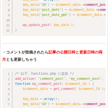
$my_data
[
'ID'
]
=
$comment_data
-
>
comment_post
$my_data
[
'post_date'
]
=
$comment_data
-
>
comme
$my_data
[
'post_date_gmt'
]
=
$comment_data
-
>
c
wp_update_post
(
$my_data
)
;
}
・コメントが投稿されたら
記事の公開日時と更新日時の両
方
とも更新しちゃう
/* 以下、functions.php に追加 */
add_action
(
'comment_post'
,
'my_comment_post'
,
1
function
my_comment_post
(
$comment_ID
)
{
$comment_data
=
get_comment
(
$comment_ID
)
;
$my_data
=
array
(
)
;
$my_data
[
'ID'
]
=
$comment_data
-
>
comment_post