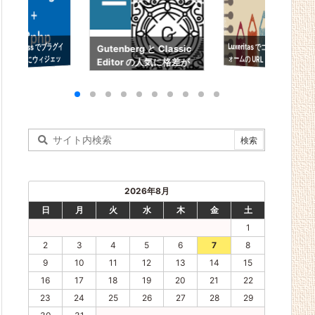
Luxeritas でコメントフ
ォームの URL・メー
ル・名前の入力欄を消
WordPress でプラグイ
Gutenberg と Classic
ン使わずにウィジェッ
Editor の人気に格差が
トで PHP コード動かす
ある・・・
す方法
2026年8月
日
月
火
水
木
金
土
1
2
3
4
5
6
7
8
9
10
11
12
13
14
15
16
17
18
19
20
21
22
23
24
25
26
27
28
29