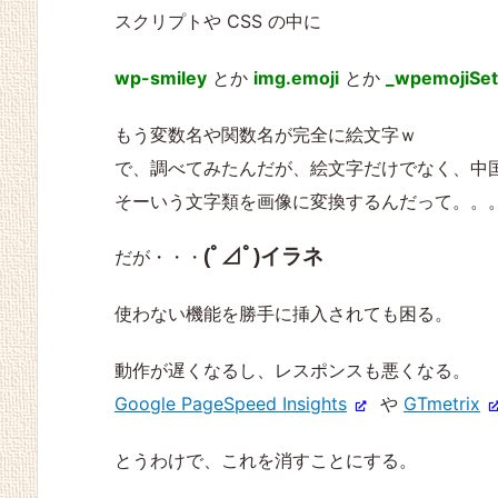
スクリプトや CSS の中に
Gutenberg と Classic
Luxeritas でコメントフ
IP Geo Block 3.0.7.2
WrdPress のセキュリ
WordPress の記事一覧
wp-smiley
とか
img.emoji
とか
_wpemojiSet
Editor の人気に格差が
ォームの URL・メー
で国コードが ZZ になっ
ティ強化方法
を更新日時順で表示す
ある・・・
ル・名前の入力欄を消
て全く操作できなくな
る
す方法
った時の臨時対処法
もう変数名や関数名が完全に絵文字ｗ
で、調べてみたんだが、絵文字だけでなく、中
そーいう文字類を画像に変換するんだって。。
(ﾟ⊿ﾟ)イラネ
だが・・・
使わない機能を勝手に挿入されても困る。
動作が遅くなるし、レスポンスも悪くなる。
Google PageSpeed Insights
や
GTmetrix
とうわけで、これを消すことにする。