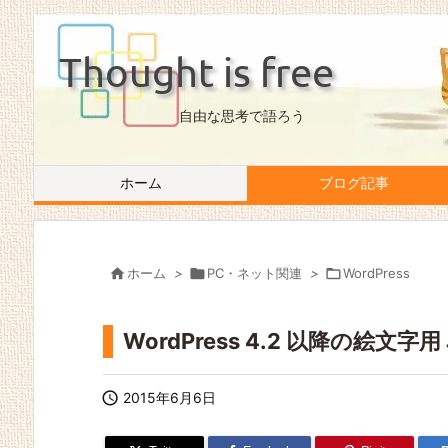
Thought is free
自由な思考で語ろう
ホーム
ブログ記事

ホーム
>

PC・ネット関連
>

WordPress
WordPress 4.2 以降の絵文字用 J

2015年6月6日