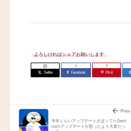
よろしければシェアお願いします
1
0

Twitter
Facebook
Pin it
B

Prev
半年くらいアップデートさぼってたGent
ooのアップデートが思ったより大変だっ