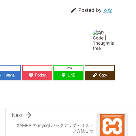

Posted by
るな
1
2
Send
-
!
Hatena
Pocket
LINE
Copy

Next
XAMPP の mysql バックアップ・リスト
ア方法３つ