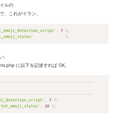
ファイルの
ので、これがイラン。
t_emoji_detection_script'
,
7
)
;
t_emoji_styles'
)
;
ない。
ns.php に以下を記述すれば OK。
-----------------------------------------
-----------------------------------------
ji_detection_script'
,
7
)
;
rint_emoji_styles'
,
10
)
;