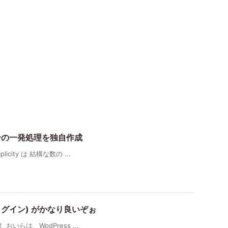
小＆結合の一発処理を独自作成
icity は 結構な数の ...
ss プラグイン) がかなり良いぞぉ
 おいらは、WodPress ...