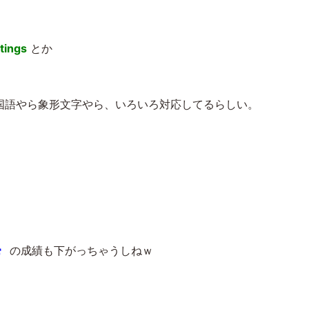
WordPress 投稿画面の
ブ入力できるようにす
WordPress の高速化の
WordPress でライン風
既存の WordPress シン
tings
とか
テキストエディタでタ
基本。要らないプラグ
の吹き出しを作るショ
グルサイトをサブディ
インは「停止」ではな
ートコード（プラグイ
レクトリ型マルチサイ
る
く「削除」しろ
ンなし）
トに移行する最も簡単
な方法
国語やら象形文字やら、いろいろ対応してるらしい。
。
の成績も下がっちゃうしねｗ