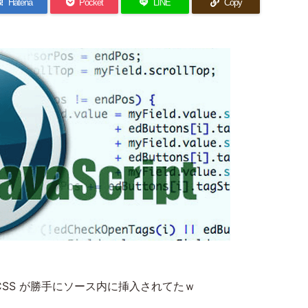
!
Hatena
Pocket
LINE
Copy
pt と CSS が勝手にソース内に挿入されてたｗ