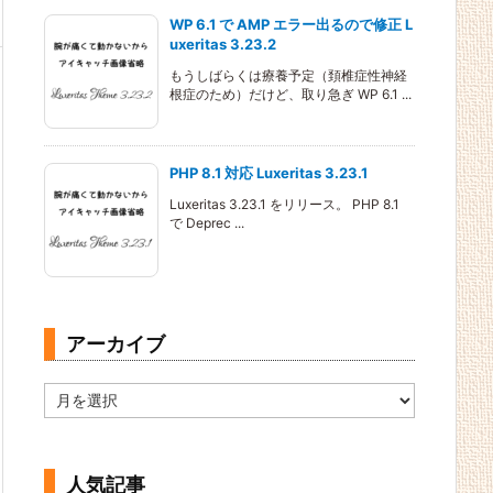
WP 6.1 で AMP エラー出るので修正 L
uxeritas 3.23.2
もうしばらくは療養予定（頚椎症性神経
根症のため）だけど、取り急ぎ WP 6.1 ...
PHP 8.1 対応 Luxeritas 3.23.1
Luxeritas 3.23.1 をリリース。 PHP 8.1
で Deprec ...
アーカイブ
ア
ー
カ
イ
ブ
人気記事