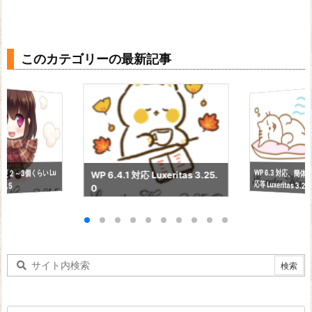
このカテゴリーの最新記事
WP 6.3 対応、簡
更２～3個くらい Lu
WP 6.4.1 対応 Luxeritas 3.25.
応等 Luxeritas 3.24
21.5
0