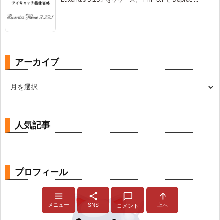
アーカイブ
ア
ー
カ
イ
ブ
人気記事
プロフィール




メニュー
SNS
上へ
コメント