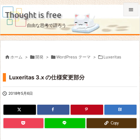

Thought is free

自由な思考で語ろう
メニュ

サイド


ホーム
>

開発
>

WordPress テーマ
>

Luxeritas
前へ

Luxeritas 3.x の仕様変更部分
次へ

検索

2018年5月6日
B!
Copy