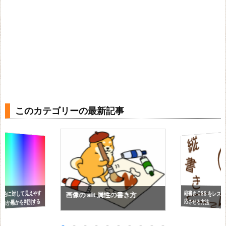
このカテゴリーの最新記事
縦書き CSS をレス
背景色に対して見えやす
画像の alt 属性の書き方
応させる方法
白か黒かを判別する