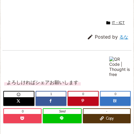

IT・ICT

Posted by
るな
よろしければシェアお願いします
1
0
0

B!
0
Send
-
Copy