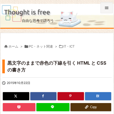

Thought is free

自由な思考で語ろう
メニュ

サイド


ホーム
>

PC・ネット関連
>

IT・ICT
前へ

黒文字のままで赤色の下線を引く HTML と CSS
次へ
の書き方

検索

2015年10月22日
B!
Copy