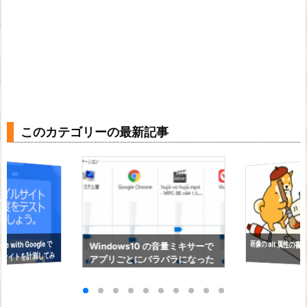
このカテゴリーの最新記事
画像の alt 属性の書
ite with Google で
Windows10 の音量ミキサーで
サイトを計測してみ
アプリごとにバラバラになった
ボリュームを初期化する