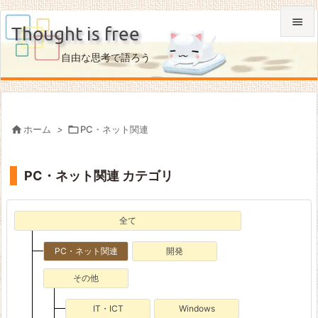

Thought is free

自由な思考で語ろう
メニュ

サイド


ホーム
>

PC・ネット関連
前へ

PC・ネット関連 カテゴリ
次へ

検索
全て
PC・ネット関連
開発
その他
IT・ICT
Windows