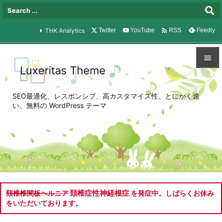

THK Analytics
Twitter
YouTube
Feedly
RSS

Luxeritas Theme

メニュ
SEO最適化、レスポンシブ、高カスタマイズ性、とにかく速

い、無料の WordPress テーマ
サイド

前へ

次へ

検索
頚椎症性神経根症
頚椎椎間板ヘルニア
を発症中。しばらくお休み
をいただいております。