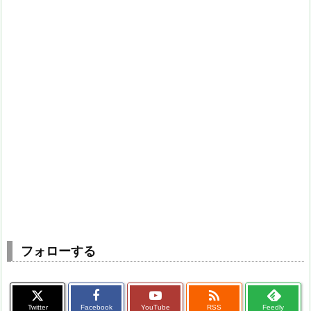
フォローする

Twitter
Facebook
YouTube
RSS
Feedly