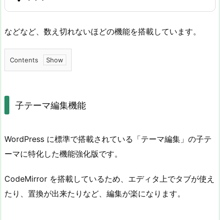
などなど、数え切れないほどの機能を搭載しています。
Contents
1.
子
テ
子テーマ編集機能
ー
マ
WordPress に標準で搭載されている「テーマ編集」の子テ
編
集
ーマに特化した機能強化版です。
機
能
CodeMirror を搭載しているため、エディタ上でタブが使え
たり、置換が出来たりなど、編集が楽になります。
2.
S
N