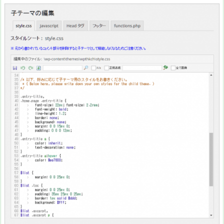
S
カ
ウ
ン
ト
キ
ャ
ッ
シ
ュ
機
能