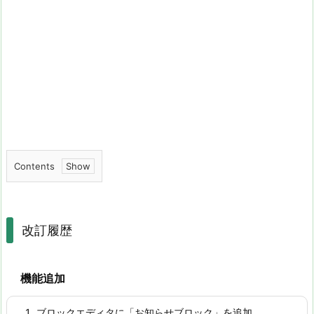
Contents
1.
改
訂
改訂履歴
履
歴
機能追加
ブロックエディタに「お知らせブロック」を追加