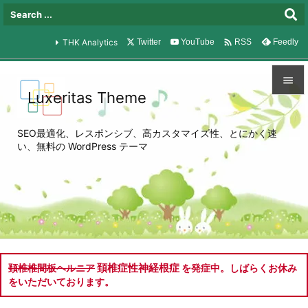

THK Analytics
Twitter
YouTube
Feedly
RSS

Luxeritas Theme

メニュ
SEO最適化、レスポンシブ、高カスタマイズ性、とにかく速

い、無料の WordPress テーマ
サイド

前へ

次へ

検索
頚椎症性神経根症
頚椎椎間板ヘルニア
を発症中。しばらくお休み
をいただいております。