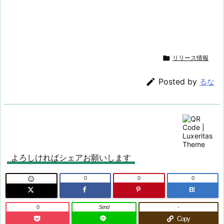

リリース情報

Posted by
るな
よろしければシェアお願いします
0
0
0

B!
0
Send
-
Copy