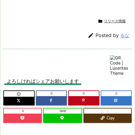

リリース情報

Posted by
るな
よろしければシェアお願いします
0
0
0

B!
0
Send
-
Copy