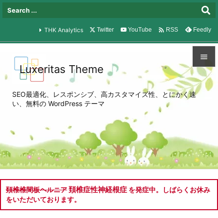

THK Analytics
Twitter
YouTube
Feedly
RSS

Luxeritas Theme

メニュ
SEO最適化、レスポンシブ、高カスタマイズ性、とにかく速

い、無料の WordPress テーマ
サイド

前へ

次へ

検索
頚椎症性神経根症
頚椎椎間板ヘルニア
を発症中。しばらくお休み
をいただいております。