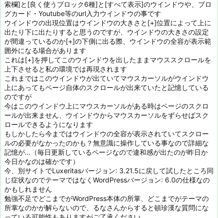
索欄]と[良く使うブロック6種]と[すべて表示]のウインドウや、ブロ
グカード・Youtube等のurl入力ウインドウの事です
ウインドウの出現位置はウインドウの大きさと[+]位置によって上に
出たり下に出たりすると思うのですが、ウインドウの大きさの設定
が間違っているのか[+]の下側に出る際、ウインドウの全容が表示範
囲外になる場合があります
これは[+]を押してこのウインドウを出したままマウススクロールを
上下させると私の環境では再現されます
これまではこのウインドウが出ていてマウスカーソルがウインドウ
上にあってもページ自体のスクロールが出来ていたと記憶している
のですが
今はこのウインドウ上にマウスカーソルがある時はページのスクロ
ールが出来ません、ウインドウからマウスカーソルをずらせばスク
ロールできるようになります
もしかしたら今まではウインドウの全容が表示されていてスクロー
ルの必要がなかったのかも？無意識に操作している事なので詳細な
記憶が…（毎日更新しているページなので違和感が出たのが昨日か
今日かなのは確かです）
今、別サイトでLuxeritasバージョン: 3.21.5に戻して試したところ同
じ症状なのでテーマではなくWordPressバージョン: 6.0の仕様なの
かもしれません
勉強不足でどこまでがWordPress本体の所掌、どこまでがテーマの
所掌なのかが解らないので、るなさんからすると頓珍漢な質問にな
っている可能性もありますがご了承ください