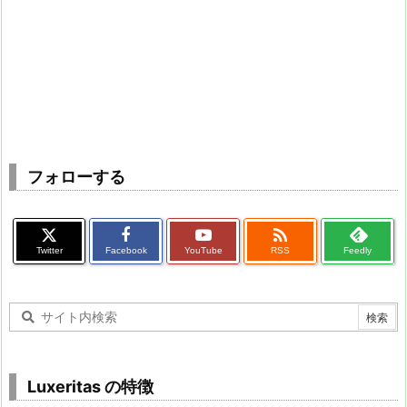
フォローする

Twitter
Facebook
YouTube
RSS
Feedly
Luxeritas の特徴