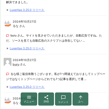
解決できました。
Luxeritas 3.25.0 リリース
2024年10月27日
るな さん
buru さん。サイトを見させていただきましたが、自動広告ですね。た
だ、ソースを見ても自動広告のスクリプトは存在してない ...
Luxeritas 3.25.0 リリース
2024年10月27日
buru
さん
るな様ご返信有難うございます。私が1つ間違えておりましてトップペー
ジではなくトップページからどれでも1つ記事を選択して遷 ...
Luxeritas 3.25.0 リリース




2024年10月27日
メニュー
SNS
上へ
コメント
るな さん