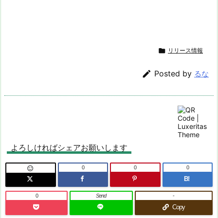

リリース情報

Posted by
るな
よろしければシェアお願いします
0
0
0

B!
0
Send
-
Copy