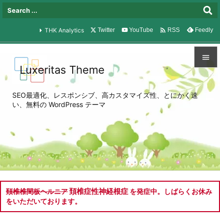

THK Analytics
Twitter
YouTube
Feedly
RSS

Luxeritas Theme

メニュ
SEO最適化、レスポンシブ、高カスタマイズ性、とにかく速

い、無料の WordPress テーマ
サイド

前へ

次へ

検索
頚椎症性神経根症
頚椎椎間板ヘルニア
を発症中。しばらくお休み
をいただいております。