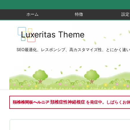
ホーム
特徴
設定
Luxeritas Theme
SEO最適化、レスポンシブ、高カスタマイズ性、とにかく速い、無料
頚椎症性神経根症
頚椎椎間板ヘルニア
を発症中。しばらくお