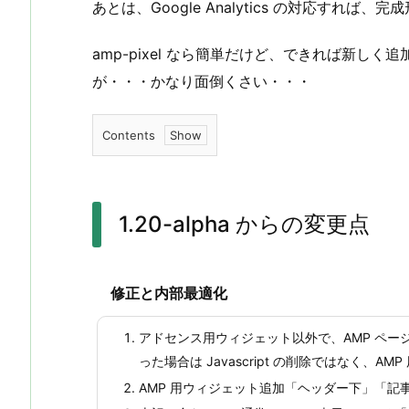
あとは、Google Analytics の対応すれば、完
amp-pixel なら簡単だけど、できれば新しく追加
が・・・かなり面倒くさい・・・
Contents
1.
1.
2
1.20-alpha からの変更点
0
-
a
修正と内部最適化
l
p
アドセンス用ウィジェット以外で、AMP ページ
h
った場合は Javascript の削除ではなく、
a
AMP 用ウィジェット追加「ヘッダー下」「記
か