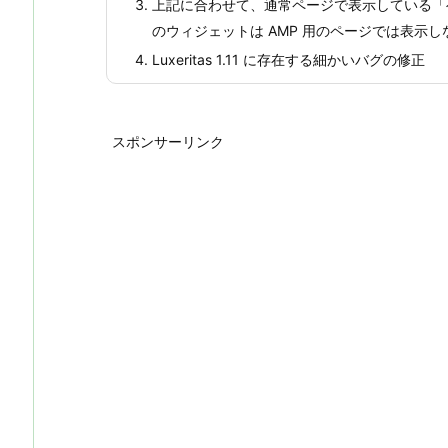
上記に合わせて、通常ページで表示している「
ら
のウィジェットは AMP 用のページでは表示
の
Luxeritas 1.11 に存在する細かいバグの修正
変
更
点
スポンサーリンク