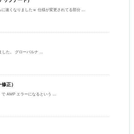
規模アップデート）
に速くなりましたｗ 仕様が変更されてる部分 ...
スしました。 グローバルナ ...
エラー修正）
 で AMP エラーになるという ...