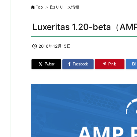

Top
>

リリース情報
Luxeritas 1.20-beta

2016年12月15日
Twitter
Facebook
Pin it
B!