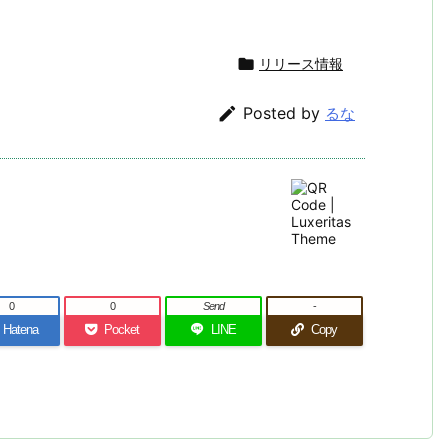

リリース情報

Posted by
るな
0
0
Send
-
Hatena
Pocket
LINE
Copy