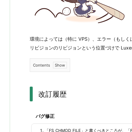
環境によっては（特に VPS）、エラー（もしくは
リビジョンのリビジョンという位置づけで Luxerit
Contents
1.
改
訂
改訂履歴
履
歴
バグ修正
「FS_CHMOD_FILE」と書くべきところが、「