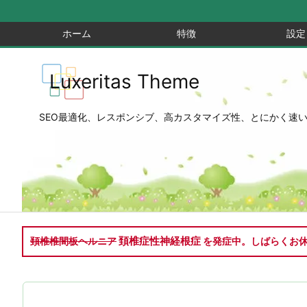
ホーム
特徴
設定
Luxeritas Theme
SEO最適化、レスポンシブ、高カスタマイズ性、とにかく速い、無料
頚椎症性神経根症
頚椎椎間板ヘルニア
を発症中。しばらくお