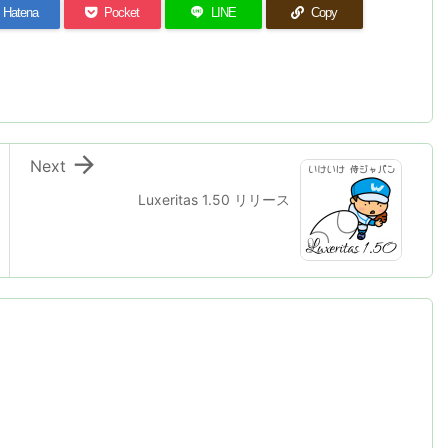
Hatena
Pocket
LINE
Copy

Next
Luxeritas 1.50 リリース