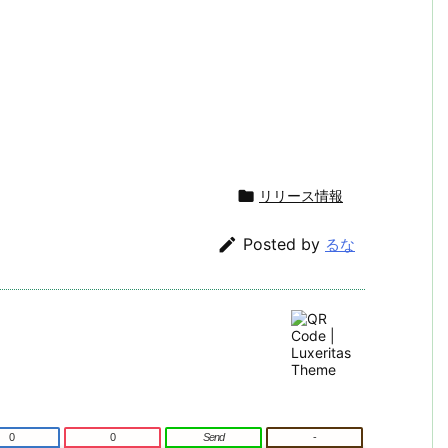

リリース情報

Posted by
るな
0
0
Send
-