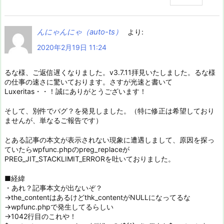
んにゃんにゃ（auto-ts）
より:
2020年2月19日 11:24
るな様、ご返信遅くなりました。v3.7.11拝見いたしました。るな様
の仕事の速さに驚いております。さすが光速と書いて
Luxeritas・・！誠にありがとうございます！
そして、別件でバグ？を発見しました。（特に修正は希望しており
ませんが、単なるご報告です）
とある記事の本文が表示されない現象に遭遇しまして、原因を探っ
ていたらwpfunc.phpのpreg_replaceが
PREG_JIT_STACKLIMIT_ERRORを吐いておりました。
■経緯
・あれ？記事本文が出ないぞ？
→the_contentはあるけどthk_contentがNULLになってるな
→wpfunc.phpで発生してるらしい
→1042行目のこれや！