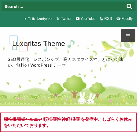

THK Analytics
Twitter
YouTube
Feedly
RSS

Luxeritas Theme

メニュ
SEO最適化、レスポンシブ、高カスタマイズ性、とにかく速

い、無料の WordPress テーマ
サイド

前へ

次へ

検索
頚椎症性神経根症
頚椎椎間板ヘルニア
を発症中。しばらくお休み
をいただいております。