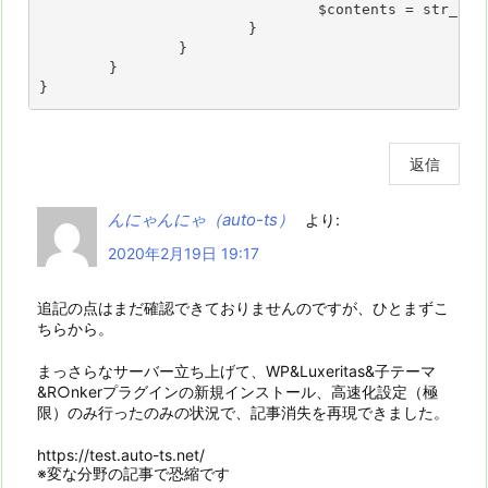
				$contents = str_replace( $img_tag, $replaced, $contents );

			}

		}

	}

}
返信
んにゃんにゃ（auto-ts）
より:
2020年2月19日 19:17
追記の点はまだ確認できておりませんのですが、ひとまずこ
ちらから。
まっさらなサーバー立ち上げて、WP&Luxeritas&子テーマ
&R○nkerプラグインの新規インストール、高速化設定（極
限）のみ行ったのみの状況で、記事消失を再現できました。
https://test.auto-ts.net/
※変な分野の記事で恐縮です