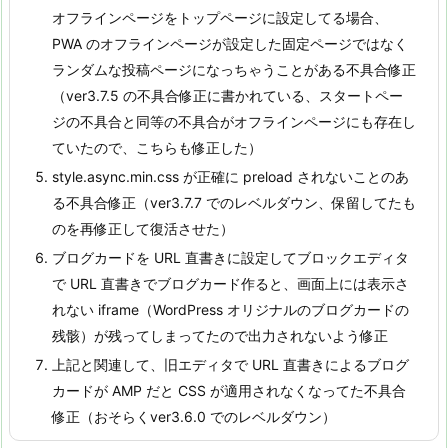
オフラインページをトップページに設定してる場合、
PWA のオフラインページが設定した固定ページではなく
ランダムな投稿ページになっちゃうことがある不具合修正
（ver3.7.5 の不具合修正に書かれている、スタートペー
ジの不具合と同等の不具合がオフラインページにも存在し
ていたので、こちらも修正した）
style.async.min.css が正確に preload されないことのあ
る不具合修正（ver3.7.7 でのレベルダウン、保留してたも
のを再修正して復活させた）
ブログカードを URL 直書きに設定してブロックエディタ
で URL 直書きでブログカード作ると、画面上には表示さ
れない iframe（WordPress オリジナルのブログカードの
残骸）が残ってしまってたので出力されないよう修正
上記と関連して、旧エディタで URL 直書きによるブログ
カードが AMP だと CSS が適用されなくなってた不具合
修正（おそらくver3.6.0 でのレベルダウン）