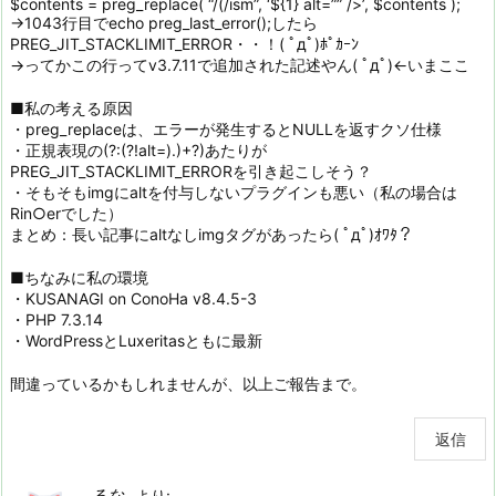
$contents = preg_replace( “/(/ism”, ‘${1} alt=”” />’, $contents );
→1043行目でecho preg_last_error();したら
PREG_JIT_STACKLIMIT_ERROR・・！( ﾟдﾟ)ﾎﾟｶｰﾝ
→ってかこの行ってv3.7.11で追加された記述やん( ﾟдﾟ)←いまここ
■私の考える原因
・preg_replaceは、エラーが発生するとNULLを返すクソ仕様
・正規表現の(?:(?!alt=).)+?)あたりが
PREG_JIT_STACKLIMIT_ERRORを引き起こしそう？
・そもそもimgにaltを付与しないプラグインも悪い（私の場合は
Rin○erでした）
まとめ：長い記事にaltなしimgタグがあったら( ﾟдﾟ)ｵﾜﾀ？
■ちなみに私の環境
・KUSANAGI on ConoHa v8.4.5-3
・PHP 7.3.14
・WordPressとLuxeritasともに最新
間違っているかもしれませんが、以上ご報告まで。
返信
るな
より: