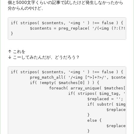
個と5000文字くらいの記事で試したけど発生しなかったから
分からんのやけど、
if( stripos( $contents, '<img ' ) !== false ) {

	$contents = preg_replace( '/(<img (?:(?!alt=).)+?)\/>/ism', '${1} alt="" />', $contents );

}
↑ これを
↓ こーしてみたんだが、どうだろう？
if( stripos( $contents, '<img ' ) !== false ) {

	preg_match_all( '/<img [^>]+?>/', $contents, $matches );

	if( !empty( $matches[0] ) ) {

		foreach( array_unique( $matches[0] ) as $img_tag ) {

			if( stripos( $img_tag, ' alt=' ) === false ) {

				$replaced = '';

				if( substr( $img_tag, -2 ) === '/>' ) {

					$replaced = str_replace( '/>', ' alt="" />', $img_tag );

				}

				else {

					$replaced = str_replace( '>', ' alt="" />', $img_tag );

				}
