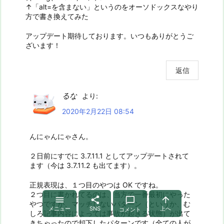
↑「alt=を含まない」というのをオーソドックスなやり
方で書き換えてみた
アップデート期待しております。いつもありがとうご
ざいます！
返信
るな
より:
2020年2月22日 08:54
んにゃんにゃさん。
２日前にすでに 3.7.11.1 としてアップデートされて
ます（今は 3.7.11.2 も出てます）。
正規表現は、１つ目のやつは OK ですね。
２つ目に書かれてるのは、当方で一番最初にやった




やつですが、マッチしないパターン（というか、む
メニュー
SNS
上へ
コメント
しろ記事内容によっては事故が起きる状態）が出て
きちゃったので却下したパターンです（全ての人が