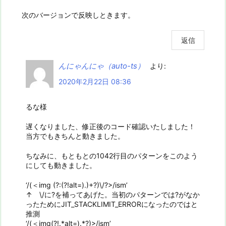
次のバージョンで反映しときます。
返信
んにゃんにゃ（auto-ts）
より:
2020年2月22日 08:36
るな様
遅くなりました、修正後のコード確認いたしました！
当方でもきちんと動きました。
ちなみに、もともとの1042行目のパターンをこのよう
にしても動きました。
‘/(＜img (?:(?!alt=).)+?)\/?>/ism’
↑ \/に?を補ってあげた。当初のパターンでは?がなか
ったためにJIT_STACKLIMIT_ERRORになったのではと
推測
‘/(＜img(?!.*alt=).*?)>/ism’