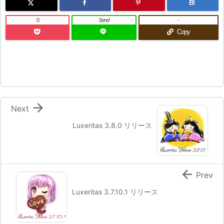
B!
0
Send
-
Copy

Next
Luxeritas 3.8.0 リリース

Prev
Luxeritas 3.7.10.1 リリース