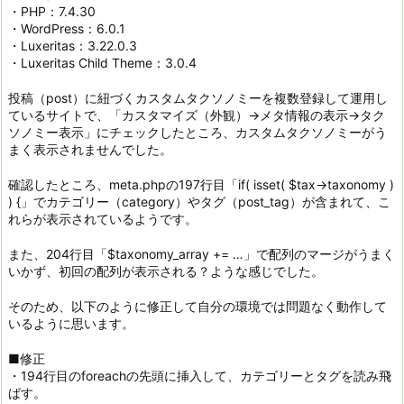
・PHP：7.4.30
・WordPress：6.0.1
・Luxeritas：3.22.0.3
・Luxeritas Child Theme：3.0.4
投稿（post）に紐づくカスタムタクソノミーを複数登録して運用し
ているサイトで、「カスタマイズ（外観）→メタ情報の表示→タク
ソノミー表示」にチェックしたところ、カスタムタクソノミーがう
まく表示されませんでした。
確認したところ、meta.phpの197行目「if( isset( $tax->taxonomy )
) {」でカテゴリー（category）やタグ（post_tag）が含まれて、こ
れらが表示されているようです。
また、204行目「$taxonomy_array += …」で配列のマージがうまく
いかず、初回の配列が表示される？ような感じでした。
そのため、以下のように修正して自分の環境では問題なく動作して
いるように思います。
■修正
・194行目のforeachの先頭に挿入して、カテゴリーとタグを読み飛
ばす。