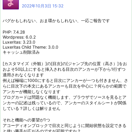
2022年10月3日 15:32
バグかもしれない、おま環かもしれない、一応ご報告です
PHP: 7.4.28
Wordpress: 6.0.2
Luxeritas: 3.23.0
Luxeritas Child Theme: 3.0.0
キャッシュ削除済み
[カスタマイズ（外観）]の[目次]の[ジャンプ先の位置（高さ）]をお
およそ50以上にすると挿入される目次のアンカーが下から1行ずつ
適用されなくなります
例えば極端に1000にすると目次にアンカーが一つも付きません、さ
らに目次下の本文にあるアンカーも目次を中心に？何らかの範囲で
アンカーが機能しなくなります
ブログカードは問題なく機能します、ブラウザでソースを見るとア
ンカーの記述は残っているので、アンカーのスタイルシートが関係
している？詳しくは解りません
それと機能への要望が1つ
アコーディオンブロックで目次と同じように開始状態を設定できる
と使い勝手が広がるのですが可能ですか？