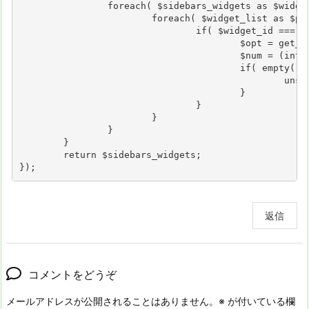
		foreach( $sidebars_widgets as $widget_area => $widget_list ) {

			foreach( $widget_list as $pos => $widget_id ) {

				if( $widget_id === 'custom_html-12' ) {

					$opt = get_option( 'widget_custom_html' );

					$num = (int)str_replace( 'custom_html-', '', $widget_id );

					if( empty( $opt[$num]['content'] ) ) {

						unset( $sidebars_widgets[$widget_area][$pos] );

					}

				}

			}

		}

	}

	return $sidebars_widgets;

});
返信
コメントをどうぞ
メールアドレスが公開されることはありません。
※
が付いている欄