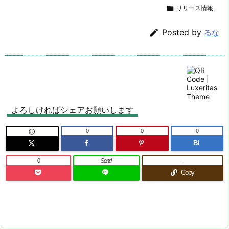

リリース情報

Posted by
るな
よろしければシェアお願いします
0
0
0

B!
0
Send
-
Copy