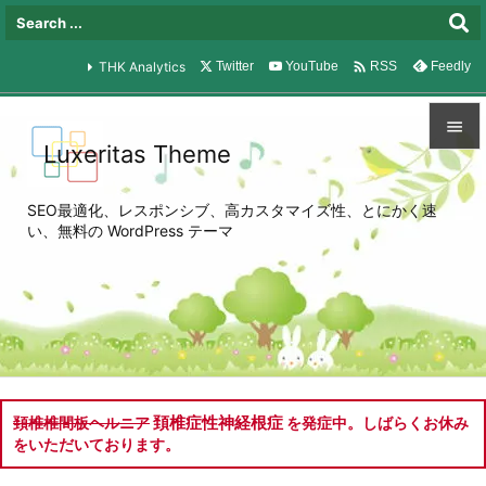

THK Analytics
Twitter
YouTube
Feedly
RSS

Luxeritas Theme

メニュ
SEO最適化、レスポンシブ、高カスタマイズ性、とにかく速

い、無料の WordPress テーマ
サイド

前へ

次へ

検索
頚椎症性神経根症
頚椎椎間板ヘルニア
を発症中。しばらくお休み
をいただいております。