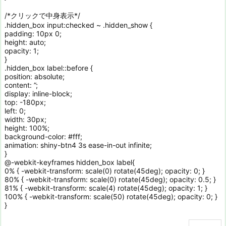
/*クリックで中身表示*/
.hidden_box input:checked ~ .hidden_show {
padding: 10px 0;
height: auto;
opacity: 1;
}
.hidden_box label::before {
position: absolute;
content: ”;
display: inline-block;
top: -180px;
left: 0;
width: 30px;
height: 100%;
background-color: #fff;
animation: shiny-btn4 3s ease-in-out infinite;
}
@-webkit-keyframes hidden_box label{
0% { -webkit-transform: scale(0) rotate(45deg); opacity: 0; }
80% { -webkit-transform: scale(0) rotate(45deg); opacity: 0.5; }
81% { -webkit-transform: scale(4) rotate(45deg); opacity: 1; }
100% { -webkit-transform: scale(50) rotate(45deg); opacity: 0; }
}