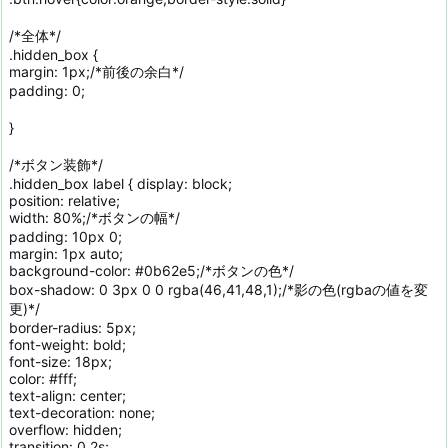
/*全体*/
.hidden_box {
margin: 1px;/*前後の余白*/
padding: 0;
}
/*ボタン装飾*/
.hidden_box label { display: block;
position: relative;
width: 80%;/*ボタンの幅*/
padding: 10px 0;
margin: 1px auto;
background-color: #0b62e5;/*ボタンの色*/
box-shadow: 0 3px 0 0 rgba(46,41,48,1);/*影の色(rgbaの値を変
更)*/
border-radius: 5px;
font-weight: bold;
font-size: 18px;
color: #fff;
text-align: center;
text-decoration: none;
overflow: hidden;
transition: 0.2s;