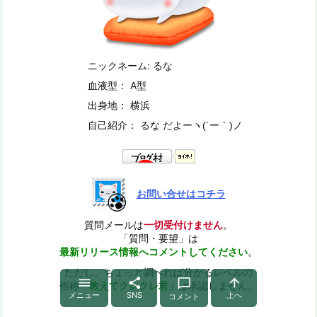
ニックネーム: るな
血液型： A型
出身地： 横浜
自己紹介： るな だよー
ヽ(´ー｀)ノ
お問い合せはコチラ
質問メールは
一切受付けません
。
「質問・要望」は
最新リリース情報へコメントしてください
。
ただし、ちょっと調べれば分かるレベルの




俗称
「教えてクレクレ君」
は承認しません。
メニュー
SNS
上へ
コメント