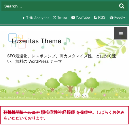

THK Analytics
Twitter
YouTube
Feedly
RSS

Luxeritas Theme

メニュ
SEO最適化、レスポンシブ、高カスタマイズ性、とにかく速

い、無料の WordPress テーマ
サイド

前へ

次へ

検索
頚椎症性神経根症
頚椎椎間板ヘルニア
を発症中。しばらくお休み
をいただいております。