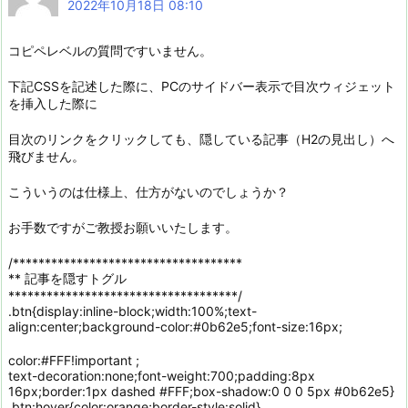
2022年10月18日 08:10
コピペレベルの質問ですいません。
下記CSSを記述した際に、PCのサイドバー表示で目次ウィジェット
を挿入した際に
目次のリンクをクリックしても、隠している記事（H2の見出し）へ
飛びません。
こういうのは仕様上、仕方がないのでしょうか？
お手数ですがご教授お願いいたします。
/************************************
** 記事を隠すトグル
************************************/
.btn{display:inline-block;width:100%;text-
align:center;background-color:#0b62e5;font-size:16px;
color:#FFF!important ;
text-decoration:none;font-weight:700;padding:8px
16px;border:1px dashed #FFF;box-shadow:0 0 0 5px #0b62e5}
.btn:hover{color:orange;border-style:solid}