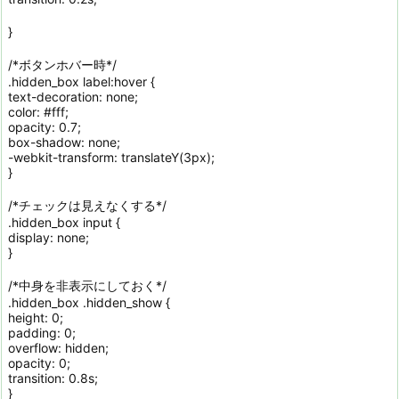
}
/*ボタンホバー時*/
.hidden_box label:hover {
text-decoration: none;
color: #fff;
opacity: 0.7;
box-shadow: none;
-webkit-transform: translateY(3px);
}
/*チェックは見えなくする*/
.hidden_box input {
display: none;
}
/*中身を非表示にしておく*/
.hidden_box .hidden_show {
height: 0;
padding: 0;
overflow: hidden;
opacity: 0;
transition: 0.8s;
}