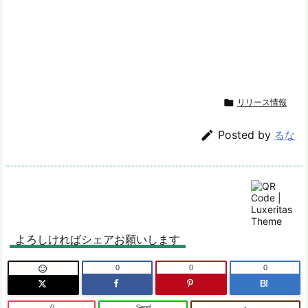

リリース情報

Posted by
るな
よろしければシェアお願いします
0
0
0

B!
0
Send
-