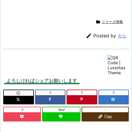

リリース情報

Posted by
るな
よろしければシェアお願いします
0
0
0

B!
0
Send
-
Copy