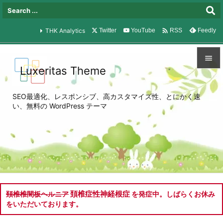

THK Analytics
Twitter
YouTube
Feedly
RSS

Luxeritas Theme

メニュ
SEO最適化、レスポンシブ、高カスタマイズ性、とにかく速

い、無料の WordPress テーマ
サイド

前へ

次へ

検索
頚椎症性神経根症
頚椎椎間板ヘルニア
を発症中。しばらくお休み
をいただいております。